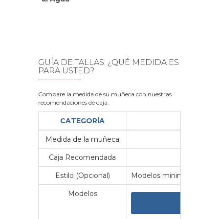
GUÍA DE TALLAS: ¿QUÉ MEDIDA ES
PARA USTED?
Compare la medida de su muñeca con nuestras
recomendaciones de caja.
CATEGORÍA
Medida de la muñeca
Me
Caja Recomendada
23
Estilo (Opcional)
Modelos minimalistas y vin
Modelos
VER 