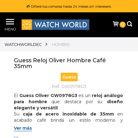
💳 Difiere tus compras hasta 24 meses sin interesers.
0
MENÚ
WATCHWORLDEC
HOMBRE
Guess Reloj Oliver Hombre Café
35mm
Guess
Ref. GW0978G3
El 
Guess Oliver GW0978G3
 es un 
reloj análogo 
para hombre
 que destaca por su 
diseño 
elegante y versátil
.

Su 
caja de acero inoxidable de 35mm
 en 
acabado café brinda un estilo moderno y 
distinguido.

Ver más
El 
extensible metálico en acero inoxidable