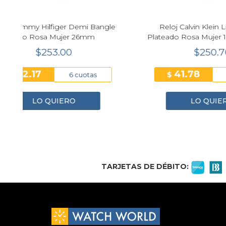
Reloj Frederique Constant Highlife
Citizen
197
Ladies Cuarzo 31 mm Nácar Bicolor
LIGHT in
Mujer FC-240MPWD2NH22B
$2411.55
200.96
$
$
12 cuotas
LO QUIERO
1
2
3
4
TARJETAS DE DÉBITO: