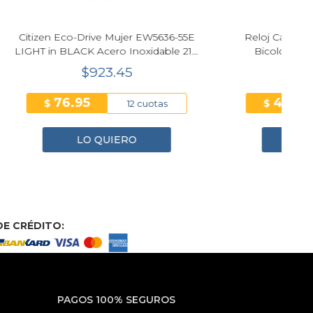
t Cuarzo
Reloj Casio Baby-G BGA-10D-2A2
00199
Azul Mujer
$193.20
32.20
$
tas
6 cuotas
LO QUIERO
E CRÉDITO:
PAGOS 100% SEGUROS