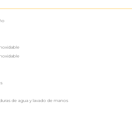
ño
inoxidable
inoxidable
m
as
aduras de agua y lavado de manos