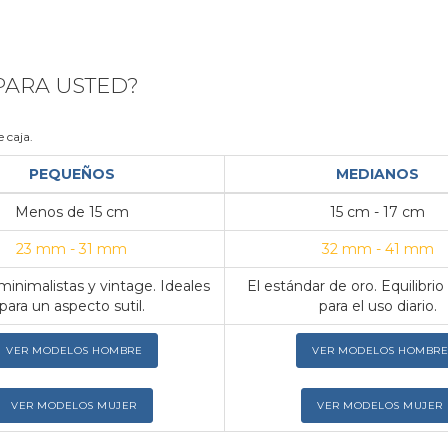
 PARA USTED?
 caja.
PEQUEÑOS
MEDIANOS
Menos de 15 cm
15 cm - 17 cm
23 mm - 31 mm
32 mm - 41 mm
inimalistas y vintage. Ideales
El estándar de oro. Equilibrio
para un aspecto sutil.
para el uso diario.
VER MODELOS HOMBRE
VER MODELOS HOMBRE
VER MODELOS MUJER
VER MODELOS MUJER