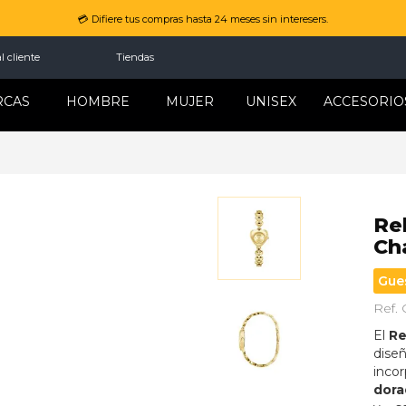
💳 Difiere tus compras hasta 24 meses sin interesers.
l cliente
Tiendas
RCAS
HOMBRE
MUJER
UNISEX
ACCESORIO
Re
Ch
Gue
Ref.
El 
Re
dise
inco
dora