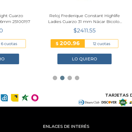
 Eco-Drive Mujer EW5636-55E
Reloj Calvin Klein CK Ligh
 BLACK Acero Inoxidable 21.5
Bicolor Mujer 16mm 251
mm
$923.45
$250.70
76.95
41.78
$
12 cuotas
6 cuo
LO QUIERO
LO QUIERO
TARJETAS D
ENLACES DE INTERÉS