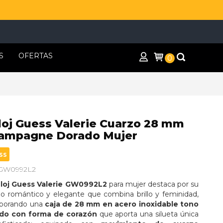
S
OFERTAS
0
loj Guess Valerie Cuarzo 28 mm
ampagne Dorado Mujer
ss
 GW0992L2
loj Guess Valerie GW0992L2
 para mujer destaca por su 
ño romántico y elegante que combina brillo y feminidad, 
rporando una 
caja de 28 mm en acero inoxidable tono 
do con forma de corazón
 que aporta una silueta única 