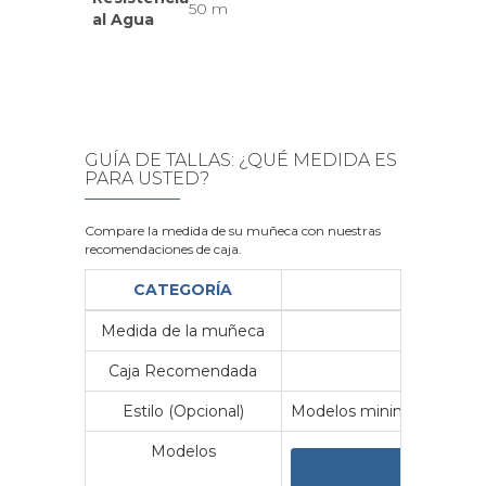
50 m
al Agua
GUÍA DE TALLAS: ¿QUÉ MEDIDA ES
PARA USTED?
Compare la medida de su muñeca con nuestras
recomendaciones de caja.
CATEGORÍA
Medida de la muñeca
Me
Caja Recomendada
23
Estilo (Opcional)
Modelos minimalistas y vin
Modelos
VER 