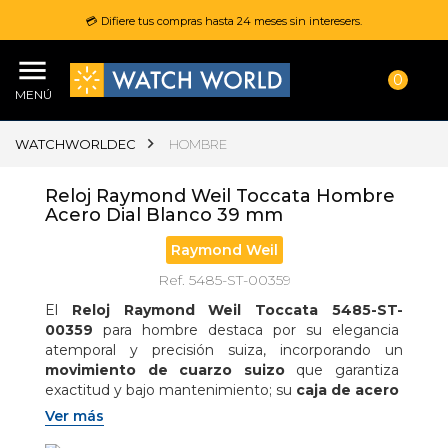
💳 Difiere tus compras hasta 24 meses sin interesers.
0
MENÚ
WATCHWORLDEC
HOMBRE
Reloj Raymond Weil Toccata Hombre
Acero Dial Blanco 39 mm
Raymond Weil
Ref. 5485-ST-00359
El 
Reloj Raymond Weil Toccata 5485-ST-
00359
 para hombre destaca por su elegancia 
atemporal y precisión suiza, incorporando un 
movimiento de cuarzo suizo
 que garantiza 
exactitud y bajo mantenimiento; su 
caja de acero 
inoxidable de 39 mm con un perfil delgado de 
Ver más
7.89 mm
 ofrece comodidad y sofisticación para el 