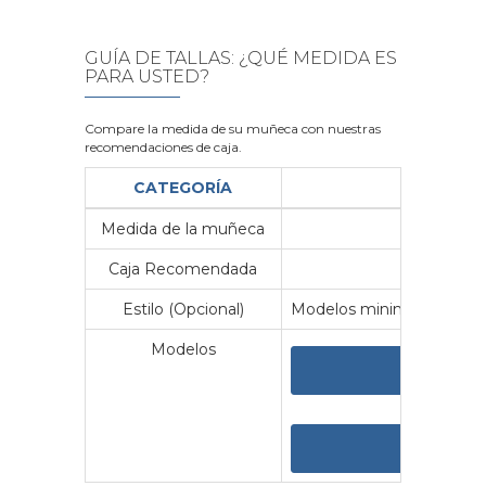
GUÍA DE TALLAS: ¿QUÉ MEDIDA ES
PARA USTED?
Compare la medida de su muñeca con nuestras
recomendaciones de caja.
CATEGORÍA
Medida de la muñeca
Me
Caja Recomendada
23
Estilo (Opcional)
Modelos minimalistas y vin
Modelos
VER 
VER