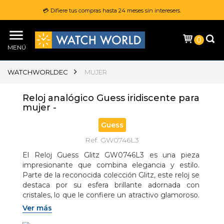
💳 Difiere tus compras hasta 24 meses sin interesers.
0
MENÚ
WATCHWORLDEC
MUJER
Reloj analógico Guess iridiscente para
mujer -
Guess
Ref. GW0746L3
El Reloj Guess Glitz GW0746L3 es una pieza 
impresionante que combina elegancia y estilo. 
Parte de la reconocida colección Glitz, este reloj se 
destaca por su esfera brillante adornada con 
cristales, lo que le confiere un atractivo glamoroso. 
Su diseño moderno lo convierte en un accesorio 
Ver más
perfecto para cualquier ocasión, desde eventos 