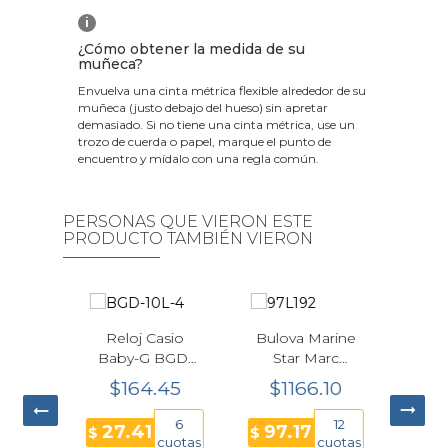
i
¿Cómo obtener la medida de su
muñeca?
Envuelva una cinta métrica flexible alrededor de su
muñeca (justo debajo del hueso) sin apretar
demasiado. Si no tiene una cinta métrica, use un
trozo de cuerda o papel, marque el punto de
encuentro y mídalo con una regla común.
PERSONAS QUE VIERON ESTE
PRODUCTO TAMBIÉN VIERON
Reloj Casio
Bulova Marine
Baby-G BGD-
Star Marc
10L-4
Anthony Mujer
$164.45
$1166.10
Personalizable
97L192 Dorado
Rosa
25.5 mm
6
12
lvin
Relo
27.41
97.17
$
$
cuotas
cuotas