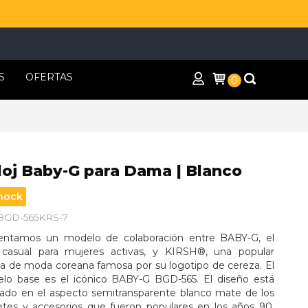
S
OFERTAS
0
loj Baby-G para Dama | Blanco
hock
 BGD-565KRS-7
entamos un modelo de colaboración entre BABY-G, el 
j casual para mujeres activas, y KIRSH®, una popular 
a de moda coreana famosa por su logotipo de cereza. El 
lo base es el icónico BABY-G BGD-565. El diseño está 
irado en el aspecto semitransparente blanco mate de los 
etes y accesorios que fueron populares en los años 90, 