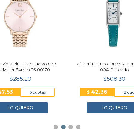
Next
alvin Klein Luxe Cuarzo Oro
Citizen Fio Eco-Drive Muje
a Mujer 34mm 25100170
00A Plateado
$285.20
$508.30
47.53
42.36
$
6 cuotas
12 cu
LO QUIERO
LO QUIERO