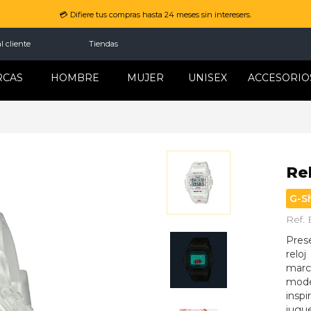
💳 Difiere tus compras hasta 24 meses sin interesers.
l cliente
Tiendas
RCAS
HOMBRE
MUJER
UNISEX
ACCESORIO
Re
G-S
Ref.
Pres
relo
marc
mode
insp
jugu