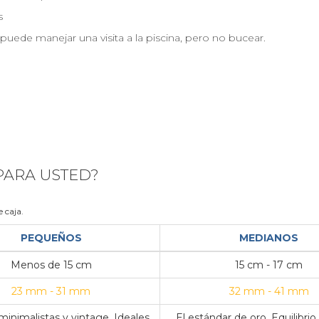
s
j puede manejar una visita a la piscina, pero no bucear.
 PARA USTED?
 caja.
PEQUEÑOS
MEDIANOS
Menos de 15 cm
15 cm - 17 cm
23 mm - 31 mm
32 mm - 41 mm
inimalistas y vintage. Ideales
El estándar de oro. Equilibrio