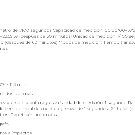
etro de 1/100 segundos Capacidad de medición: 00'00"00~59'59
~23:59'59 (después de 60 minutos) Unidad de medición: 1/100 se
 (después de 60 minutos) Modos de medición: Tiempo transcurri
ones
37.9 × 11.3 mm
gundos por mes
izador con cuenta regresiva Unidad de medición: 1 segundo Ran
de tiempo inicial de cuenta regresiva: de 1 segundo a 24 horas (
tros: Repetición automática
rafo
ente a impactos