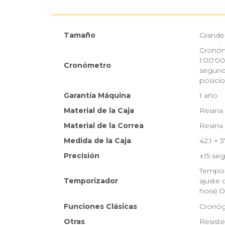
Tamaño
Grande
Cronóm
1:00'00
Cronómetro
segundo
posici
Garantía Máquina
1 año
Material de la Caja
Resina
Material de la Correa
Resina
Medida de la Caja
42.1 × 
Precisión
±15 se
Tempor
Temporizador
ajuste 
hora) O
Funciones Clásicas
Cronóg
Otras
Resist