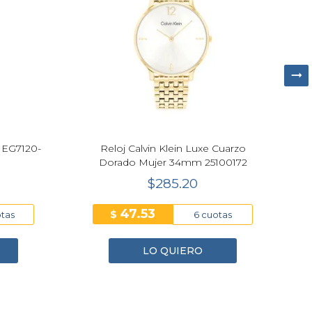
r EG7120-
Reloj Calvin Klein Luxe Cuarzo
C
Dorado Mujer 34mm 25100172
LI
$285.20
47.53
$
otas
6 cuotas
LO QUIERO