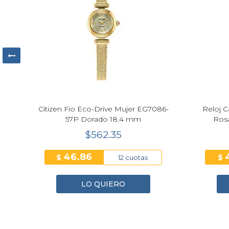
y
Citizen Fio Eco-Drive Mujer EG7086-
Reloj C
57P Dorado 18.4 mm
Ros
$562.35
46.86
$
$
12 cuotas
LO QUIERO
1
2
3
4