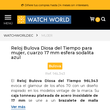
💳 Difiere tus compras hasta 24 meses sin interesers.
0
MENÚ
WATCHWORLDEC
MUJER
Reloj Bulova Diosa del Tiempo para
mujer, cuarzo 17 mm esfera sodalita
azul
Bulova
Ref. 96L343
El 
Reloj Bulova Diosa del Tiempo 96L343
evoca el glamour de los años 70 con un diseño 
inspirado en los modelos vintage de la marca. Su 
caja tonneau plateada de acero inoxidable de 
17 mm
 se une a un 
brazalete de malla 
texturizada con cierre deslizante ajustable
, 
Ver más