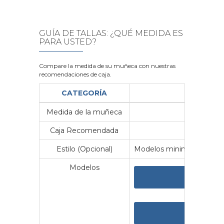
GUÍA DE TALLAS: ¿QUÉ MEDIDA ES
PARA USTED?
Compare la medida de su muñeca con nuestras
recomendaciones de caja.
CATEGORÍA
Medida de la muñeca
Me
Caja Recomendada
23
Estilo (Opcional)
Modelos minimalistas y vin
Modelos
VER 
VER