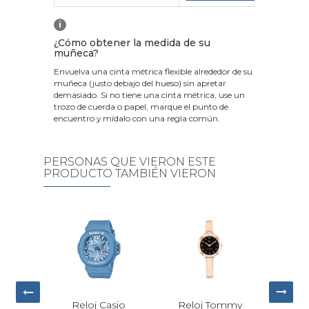
i
¿Cómo obtener la medida de su
muñeca?
Envuelva una cinta métrica flexible alrededor de su
muñeca (justo debajo del hueso) sin apretar
demasiado. Si no tiene una cinta métrica, use un
trozo de cuerda o papel, marque el punto de
encuentro y mídalo con una regla común.
PERSONAS QUE VIERON ESTE
PRODUCTO TAMBIÉN VIERON
 Casio
Reloj Tommy
Reloj Calvin
Ci