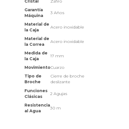
Cristal
Zafiro
Garantía
3 Años
Máquina
Material de
Acero inoxidable
la Caja
Material de
Acero inoxidable
la Correa
Medida de
17 mm
la Caja
Movimiento
Cuarzo
Tipo de
Cierre de broche
Broche
deslizante
Funciones
2 Agujas
Clásicas
Resistencia
30 m
al Agua