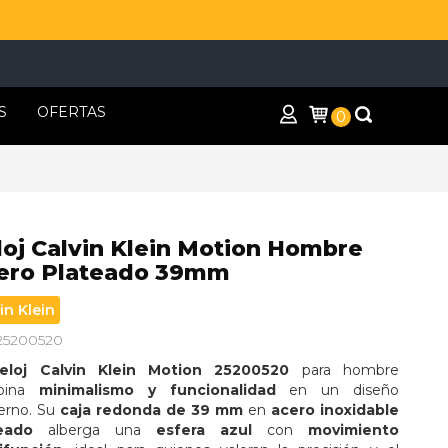
S
OFERTAS
0
loj Calvin Klein Motion Hombre
ero Plateado 39mm
in Klein
 25200520
eloj Calvin Klein Motion 25200520
 para hombre 
bina 
minimalismo y funcionalidad
 en un diseño 
rno. Su 
caja redonda de 39 mm
 en 
acero inoxidable 
eado
 alberga una 
esfera azul
 con 
movimiento 