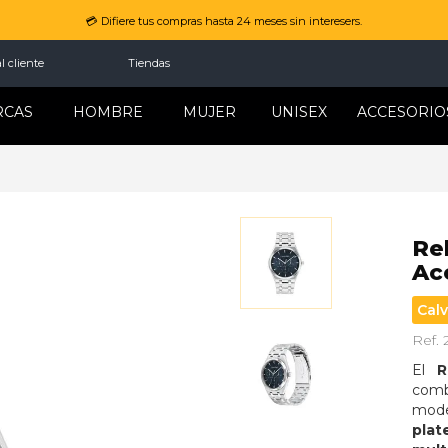
💳 Difiere tus compras hasta 24 meses sin interesers.
l cliente
Tiendas
RCAS
HOMBRE
MUJER
UNISEX
ACCESORIO
Re
Ac
Calv
Ref.
El 
R
com
mode
plat