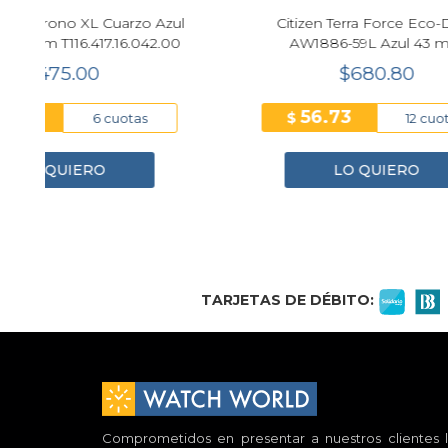
ul
Citizen Terra Force Eco-Drive
Reloj
0
AW1886-59L Azul 43 mm
$680.80
56.73
$
$
12 cuotas
LO QUIERO
1
2
3
4
TARJETAS DE DÉBITO:
Comprometidos en presentar a nuestros clientes l