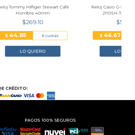
art Café
Reloj Casio G-Shock G-STEEL GM-
2110SH-7A Edición 2025
$560.05
46.67
$
tas
12 cuotas
LO QUIERO
E CRÉDITO:
PAGOS 100% SEGUROS