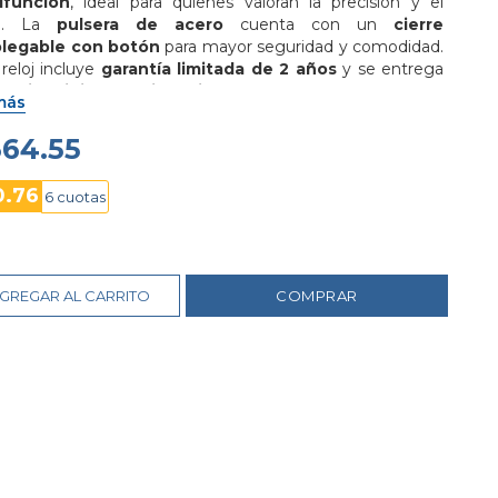
ifunción
, ideal para quienes valoran la precisión y el 
lo. La 
pulsera de acero
 cuenta con un 
cierre 
legable con botón
 para mayor seguridad y comodidad. 
reloj incluye 
garantía limitada de 2 años
 y se entrega 
 
caja original Calvin Klein
. Disponible en 
Watch World 
más
ador
 con 
envío gratis desde $200
 y opción de 
diferido 
a 36 meses
.
364.55
0.76
6 cuotas
GREGAR AL CARRITO
COMPRAR