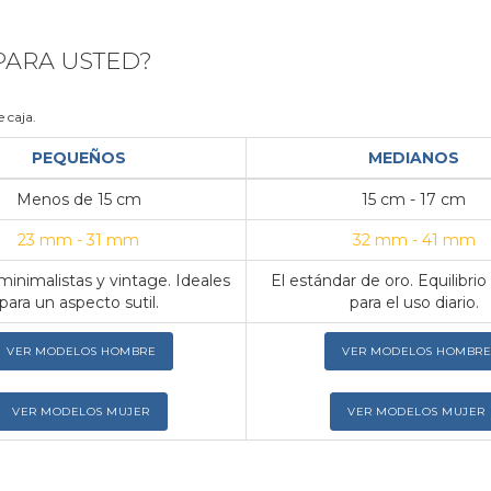
 PARA USTED?
 caja.
PEQUEÑOS
MEDIANOS
Menos de 15 cm
15 cm - 17 cm
23 mm - 31 mm
32 mm - 41 mm
inimalistas y vintage. Ideales
El estándar de oro. Equilibrio
para un aspecto sutil.
para el uso diario.
VER MODELOS HOMBRE
VER MODELOS HOMBRE
VER MODELOS MUJER
VER MODELOS MUJER