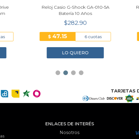
 Casio G-Shock GA-010-5A
Reloj Tommy Hilfiger Stew
Batería 10 Años
Hombre 40mm
$282.90
$269.10
47.15
44.85
$
6 cuotas
6 cuo
LO QUIERO
LO QUIERO
TARJETAS D
ENLACES DE INTERÉS
Nosotros
as