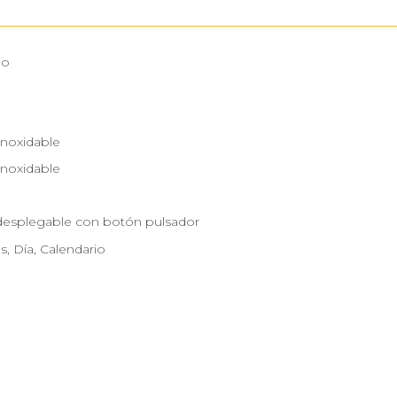
no
Inoxidable
Inoxidable
 desplegable con botón pulsador
s, Día, Calendario