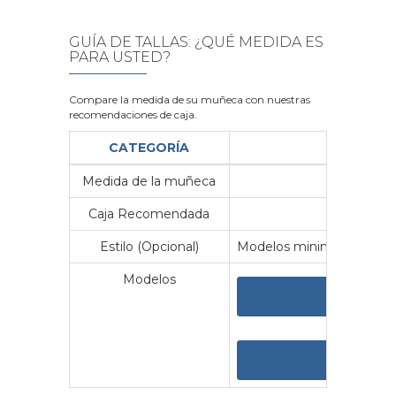
GUÍA DE TALLAS: ¿QUÉ MEDIDA ES
PARA USTED?
Compare la medida de su muñeca con nuestras
recomendaciones de caja.
CATEGORÍA
Medida de la muñeca
Me
Caja Recomendada
23
Estilo (Opcional)
Modelos minimalistas y vin
Modelos
VER 
VER