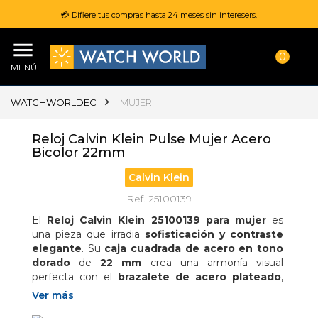
💳 Difiere tus compras hasta 24 meses sin interesers.
0
MENÚ
WATCHWORLDEC
MUJER
Reloj Calvin Klein Pulse Mujer Acero
Bicolor 22mm
Calvin Klein
Ref. 25100139
El 
Reloj Calvin Klein 25100139 para mujer
 es 
una pieza que irradia 
sofisticación y contraste 
elegante
. Su 
caja cuadrada de acero en tono 
dorado
 de 
22 mm
 crea una armonía visual 
perfecta con el 
brazalete de acero plateado
, 
dando como resultado un diseño 
moderno y 
Ver más
femenino
. Este modelo cuenta con 
movimiento 