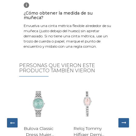
i
¿Cómo obtener la medida de su
muñeca?
Envuelva una cinta métrica flexible alrededor de su
muñeca (justo debajo del hueso) sin apretar
demasiado. Si no tiene una cinta métrica, use un
trozo de cuerda o papel, marque el punto de
encuentro y mídalo con una regla común.
PERSONAS QUE VIERON ESTE
PRODUCTO TAMBIÉN VIERON
loj Tommy
Reloj Calvin
Reloj Calvin
lfiger Demi
Klein
Klein