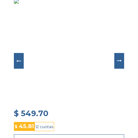
una hermeticidad de 
10 bar (100 m)
, garantizando 
durabilidad para el uso diario. Equipado con un 
preciso 
movimiento de cuarzo suizo
, este 
modelo combina funcionalidad, comodidad y 
estilo, convirtiéndolo en el accesorio perfecto para 
cualquier ocasión.
$ 549.70
45.81
$
12 cuotas