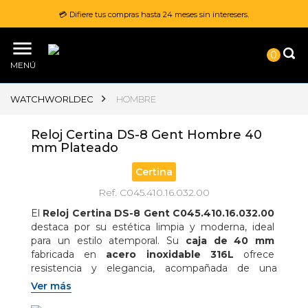
💳 Difiere tus compras hasta 24 meses sin interesers.
0
MENÚ
WATCHWORLDEC
HOMBRE
Reloj Certina DS-8 Gent Hombre 40
mm Plateado
Certina
Ref. C045.410.16.032.00
El 
Reloj Certina DS-8 Gent C045.410.16.032.00
destaca por su estética limpia y moderna, ideal 
para un estilo atemporal. Su 
caja de 40 mm
fabricada en 
acero inoxidable 316L
 ofrece 
resistencia y elegancia, acompañada de una 
esfera plateada
 de diseño minimalista. Incorpora 
Ver más
cristal de zafiro
 con tratamiento antirreflejante y 