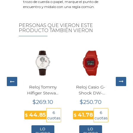
trozo de cuerda o papel, marque el punto de
encuentro y mídalo con una regla común.
PERSONAS QUE VIERON ESTE
PRODUCTO TAMBIÉN VIERON
io G-
Reloj Tommy
Reloj Casio G-
Rel
GA-
Hilfiger Stewart
Shock DW-
B-4A
Café Hombre
5600RRB-4
Per
80
$269.10
$250.70
$
40mm
Rojo
P
6
6
6
44.85
41.78
50
$
$
$
H
cuotas
cuotas
cuotas
2
LO
LO