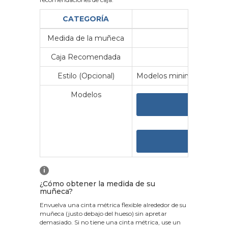
CATEGORÍA
Medida de la muñeca
Me
Caja Recomendada
23
Estilo (Opcional)
Modelos minimalistas y vin
Modelos
VER 
VER
i
¿Cómo obtener la medida de su
muñeca?
Envuelva una cinta métrica flexible alrededor de su
muñeca (justo debajo del hueso) sin apretar
demasiado. Si no tiene una cinta métrica, use un