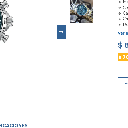
🔹 M
🔹 C
🔹 Ca
🔹 Cr
🔹 Re
🔹 Co
Ver 
$ 
7
$
A
FICACIONES