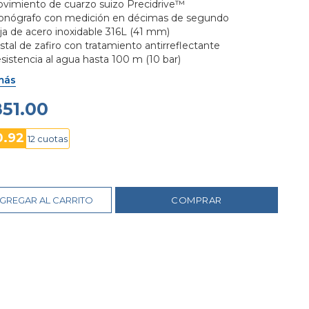
ovimiento de cuarzo suizo Precidrive™

ronógrafo con medición en décimas de segundo

ja de acero inoxidable 316L (41 mm)

istal de zafiro con tratamiento antirreflectante

sistencia al agua hasta 100 m (10 bar)

rrea de acero inoxidable con cierre a presión
más
851.00
0.92
12 cuotas
GREGAR AL CARRITO
COMPRAR