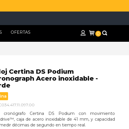
S
OFERTAS
0
loj Certina DS Podium
ronograph Acero inoxidable -
rde
ina
C034.417.11.097.00
j cronógrafo Certina DS Podium con movimiento 
idrive™, caja de acero inoxidable de 41 mm, y capacidad 
 medir décimas de segundo en tiempo real.
