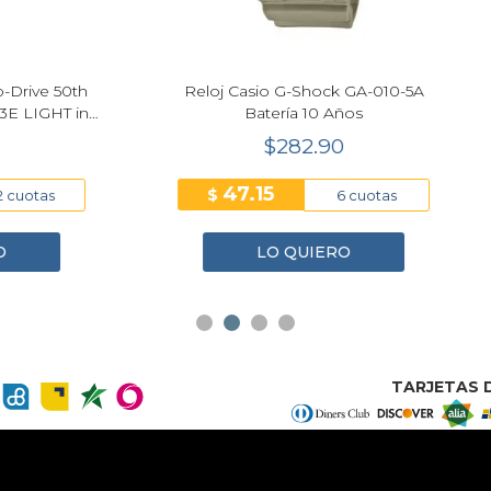
 Casio G-Shock GA-010-5A
Reloj Tommy Hilfiger TH-
Batería 10 Años
1792267 Cuarzo Negro 
42mm
$282.90
$157.55
47.15
26.26
$
6 cuotas
6 cuo
LO QUIERO
LO QUIERO
TARJETAS D