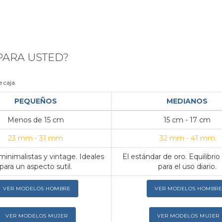
 PARA USTED?
 caja.
PEQUEÑOS
MEDIANOS
Menos de 15 cm
15 cm - 17 cm
23 mm - 31 mm
32 mm - 41 mm
inimalistas y vintage. Ideales
El estándar de oro. Equilibrio
para un aspecto sutil.
para el uso diario.
VER MODELOS HOMBRE
VER MODELOS HOMBRE
VER MODELOS MUJER
VER MODELOS MUJER