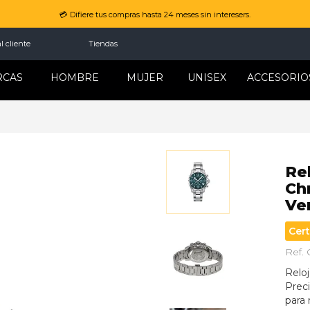
💳 Difiere tus compras hasta 24 meses sin interesers.
l cliente
Tiendas
RCAS
HOMBRE
MUJER
UNISEX
ACCESORIO
Re
Ch
Ve
Cert
Ref. 
Relo
Prec
para