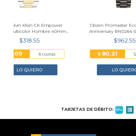
Citizen Promaster Eco-Drive 50th
Reloj
mm
Anniversary BN0264-53E LIGHT in
BLACK Edición Limitada
$962.55
80.21
$
$
12 cuotas
LO QUIERO
1
2
3
4
TARJETAS DE DÉBITO: