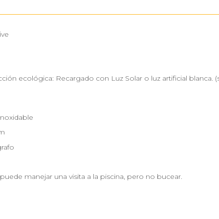
ive
ión ecológica: Recargado con Luz Solar o luz artificial blanca. 
)
Inoxidable
m
rafo
j puede manejar una visita a la piscina, pero no bucear.