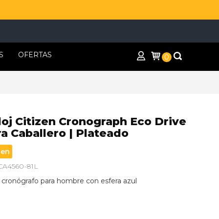
S
OFERTAS
0
loj Citizen Cronograph Eco Drive
a Caballero | Plateado
zen
 CA4560-81L
j cronógrafo para hombre con esfera azul