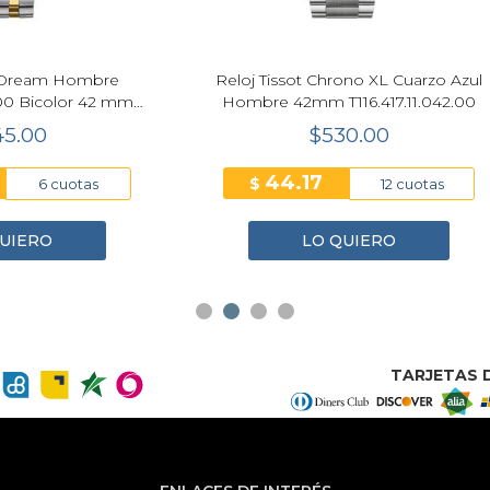
sio G-Shock GM-2110D-2B G-
Reloj Tommy Hilfiger Caf
STEEL Acero Azul
40mm Cronógraf
$715.30
$285.20
59.61
47.53
$
12 cuotas
6 cuo
LO QUIERO
LO QUIERO
TARJETAS D