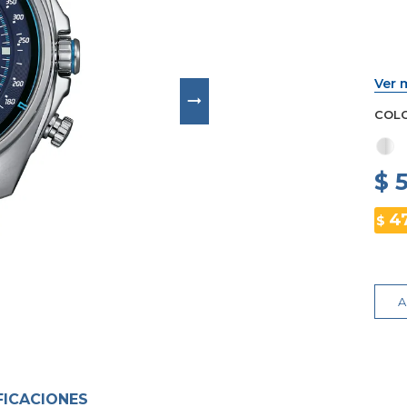
Ver 
COL
$ 
4
$
A
FICACIONES