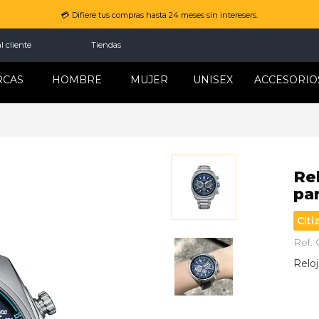
💳 Difiere tus compras hasta 24 meses sin interesers.
l cliente
Tiendas
RCAS
HOMBRE
MUJER
UNISEX
ACCESORIO
Re
par
Citi
Ref.
Relo