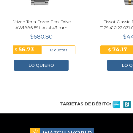
B-4
Reloj Certina DS Action GMT
Reloj Ca
Powermatic 80 Azul Hombre 41mm
C032.929.11.041.01
$1754.90
146.24
$
$
12 cuotas
LO QUIERO
1
2
3
4
TARJETAS DE DÉBITO: