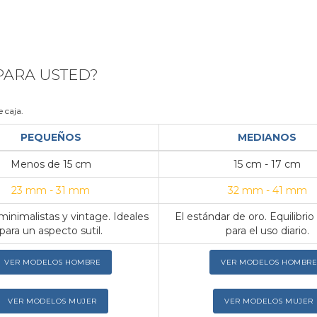
 PARA USTED?
 caja.
PEQUEÑOS
MEDIANOS
Menos de 15 cm
15 cm - 17 cm
23 mm - 31 mm
32 mm - 41 mm
inimalistas y vintage. Ideales
El estándar de oro. Equilibrio
para un aspecto sutil.
para el uso diario.
VER MODELOS HOMBRE
VER MODELOS HOMBRE
VER MODELOS MUJER
VER MODELOS MUJER