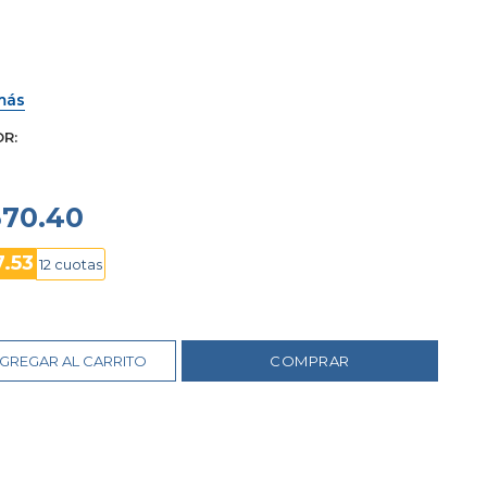
más
OR
570.40
7.53
12 cuotas
GREGAR AL CARRITO
COMPRAR