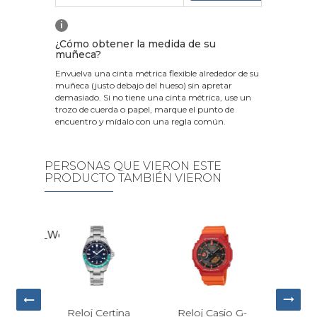
i
¿Cómo obtener la medida de su
muñeca?
Envuelva una cinta métrica flexible alrededor de su
muñeca (justo debajo del hueso) sin apretar
demasiado. Si no tiene una cinta métrica, use un
trozo de cuerda o papel, marque el punto de
encuentro y mídalo con una regla común.
PERSONAS QUE VIERON ESTE
PRODUCTO TAMBIÉN VIERON
rtina
Reloj Casio G-
Reloj Tissot PR
Relo