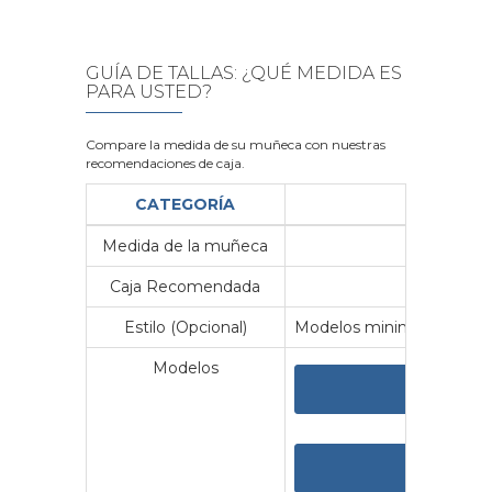
GUÍA DE TALLAS: ¿QUÉ MEDIDA ES
PARA USTED?
Compare la medida de su muñeca con nuestras
recomendaciones de caja.
CATEGORÍA
Medida de la muñeca
Me
Caja Recomendada
23
Estilo (Opcional)
Modelos minimalistas y vin
Modelos
VER 
VER