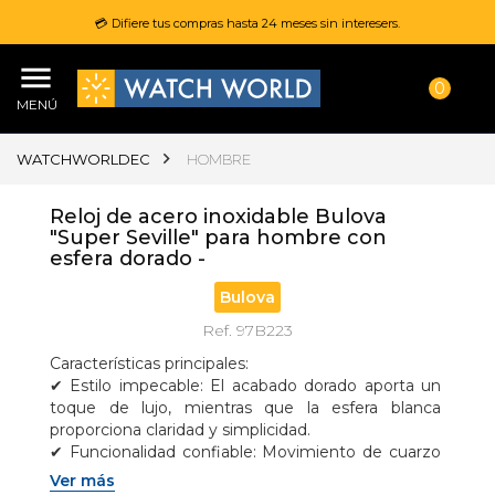
💳 Difiere tus compras hasta 24 meses sin interesers.
0
MENÚ
WATCHWORLDEC
HOMBRE
Reloj de acero inoxidable Bulova
"Super Seville" para hombre con
esfera dorado -
Bulova
Ref. 97B223
Características principales:

✔ Estilo impecable: El acabado dorado aporta un 
toque de lujo, mientras que la esfera blanca 
proporciona claridad y simplicidad.

✔ Funcionalidad confiable: Movimiento de cuarzo 
que garantiza precisión en cada segundo, además 
Ver más