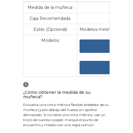
Medida de la muñeca
Me
Caja Recomendada
23
Estilo (Opcional)
Modelos minimalistas y vin
Modelos
VER 
VER
i
¿Cómo obtener la medida de su
muñeca?
Envuelva una cinta métrica flexible alrededor de su
muñeca (justo debajo del hueso) sin apretar
demasiado. Si no tiene una cinta métrica, use un
trozo de cuerda o papel, marque el punto de
encuentro y mídalo con una regla común.