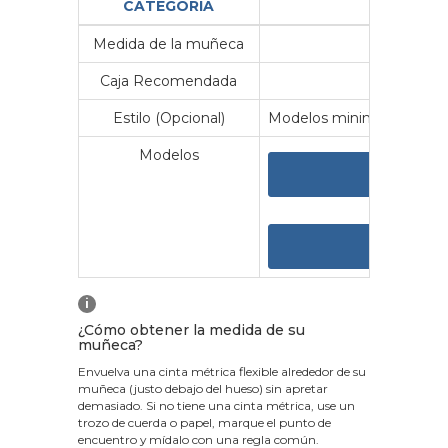
CATEGORÍA
Medida de la muñeca
Me
Caja Recomendada
23
Estilo (Opcional)
Modelos minimalistas y vin
Modelos
VER 
VER
i
¿Cómo obtener la medida de su
muñeca?
Envuelva una cinta métrica flexible alrededor de su
muñeca (justo debajo del hueso) sin apretar
demasiado. Si no tiene una cinta métrica, use un
trozo de cuerda o papel, marque el punto de
encuentro y mídalo con una regla común.