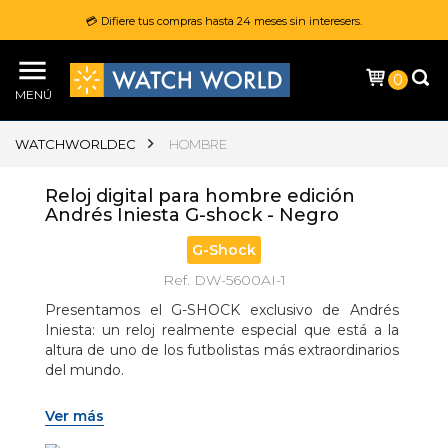
💳 Difiere tus compras hasta 24 meses sin interesers.
0
MENÚ
WATCHWORLDEC
HOMBRE
Reloj digital para hombre edición
Andrés Iniesta G-shock - Negro
G-Shock
Ref. DW-5600AI-1
Presentamos el G-SHOCK exclusivo de Andrés 
Iniesta: un reloj realmente especial que está a la 
altura de uno de los futbolistas más extraordinarios 
del mundo.
Casio se enorgullece de colaborar con Andrés 
Ver más
Iniesta, conocido como uno de los mejores 