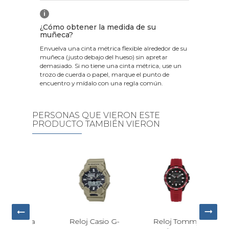
i
¿Cómo obtener la medida de su
muñeca?
Envuelva una cinta métrica flexible alrededor de su
muñeca (justo debajo del hueso) sin apretar
demasiado. Si no tiene una cinta métrica, use un
trozo de cuerda o papel, marque el punto de
encuentro y mídalo con una regla común.
PERSONAS QUE VIERON ESTE
PRODUCTO TAMBIÉN VIERON
Ci
F
Dr
5
asio G-
Reloj Tommy
Tissot PR 100