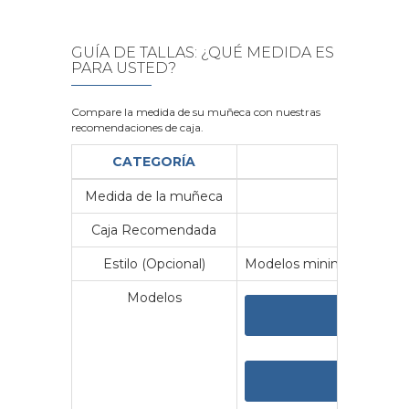
GUÍA DE TALLAS: ¿QUÉ MEDIDA ES
PARA USTED?
Compare la medida de su muñeca con nuestras
recomendaciones de caja.
CATEGORÍA
Medida de la muñeca
Me
Caja Recomendada
23
Estilo (Opcional)
Modelos minimalistas y vin
Modelos
VER 
VER