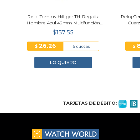
ul
Reloj Tommy Hilfiger TH-Regatta
Reloj Ce
0
Hombre Azul 42mm Multifunción
Cuar
1792265
$157.55
26.26
$
$
6 cuotas
LO QUIERO
1
2
3
4
TARJETAS DE DÉBITO: