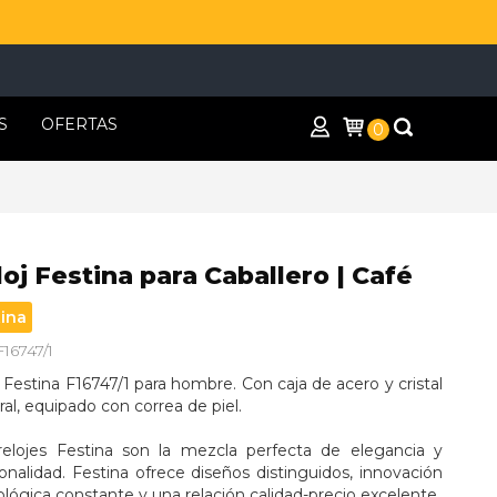
S
OFERTAS
0
oj Festina para Caballero | Café
tina
F16747/1
 Festina F16747/1 para hombre. Con caja de acero y cristal 
al, equipado con correa de piel.
relojes Festina son la mezcla perfecta de elegancia y 
onalidad. Festina ofrece diseños distinguidos, innovación 
lógica constante y una relación calidad-precio excelente.