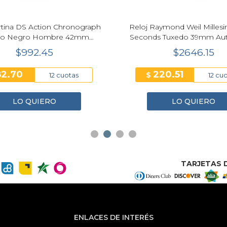
rtina DS Action Chronograph
Reloj Raymond Weil Milles
zo Negro Hombre 42mm
Seconds Tuxedo 39mm Au
C048.417.11.051.00
$992.45
$2646.15
82.70
220.51
$
12 cuotas
12 cu
LO QUIERO
LO QUIERO
TARJETAS D
ENLACES DE INTERÉS