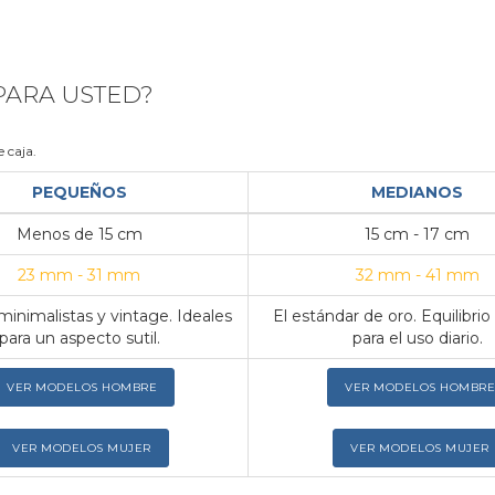
 PARA USTED?
 caja.
PEQUEÑOS
MEDIANOS
Menos de 15 cm
15 cm - 17 cm
23 mm - 31 mm
32 mm - 41 mm
inimalistas y vintage. Ideales
El estándar de oro. Equilibrio
para un aspecto sutil.
para el uso diario.
VER MODELOS HOMBRE
VER MODELOS HOMBRE
VER MODELOS MUJER
VER MODELOS MUJER