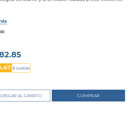
más
OR
182.85
0.47
6 cuotas
GREGAR AL CARRITO
COMPRAR