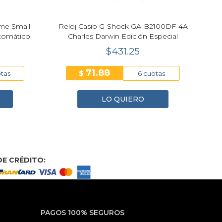
ime Small
Reloj Casio G-Shock GA-B2100DF-4A
tomático
Charles Darwin Edición Especial
$431.25
71.88
$
otas
6 cuotas
LO QUIERO
E CRÉDITO:
PAGOS 100% SEGUROS