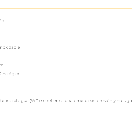
ño
Inoxidable
mm
/analógico
stencia al agua (WR) se refiere a una prueba sin presión y no sig