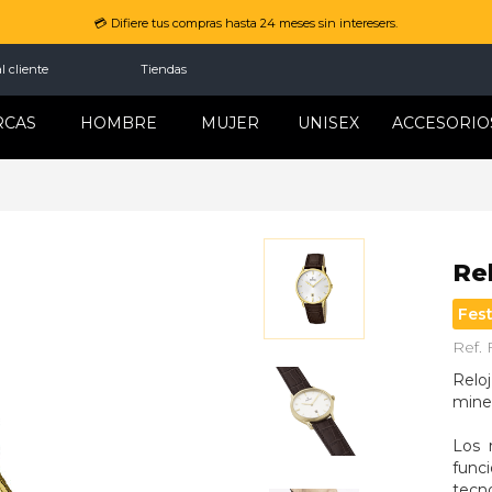
💳 Difiere tus compras hasta 24 meses sin interesers.
l cliente
Tiendas
RCAS
HOMBRE
MUJER
UNISEX
ACCESORIO
Rel
Fes
Ref. 
Reloj
miner
Los 
funci
tecno