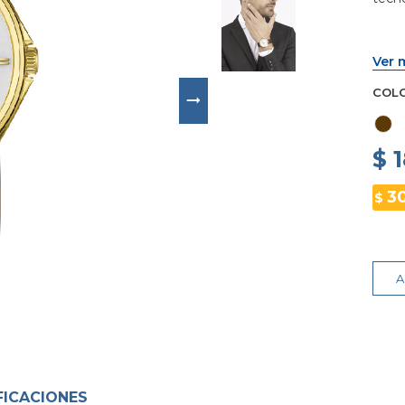
Ver 
COL
$ 
3
$
A
FICACIONES