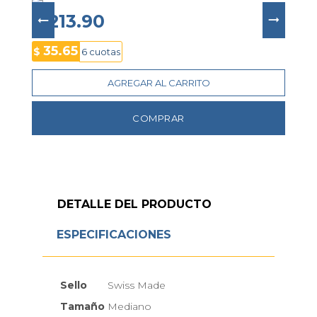
🔹 Función de calendario
🔹 Estanqueidad de 10 ATM
$ 213.90
35.65
$
6 cuotas
AGREGAR AL CARRITO
COMPRAR
DETALLE DEL PRODUCTO
ESPECIFICACIONES
Sello
Swiss Made
Tamaño
Mediano