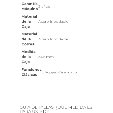
Garantía
2 años
Máquina
Material
de la
Acero Inoxidable
Caja
Material
de la
Acero Inoxidable
Correa
Medida
de la
34.5 mm
Caja
Funciones
3 Agujas, Calendario
Clásicas
GUÍA DE TALLAS: ¿QUÉ MEDIDA ES
PARA USTED?