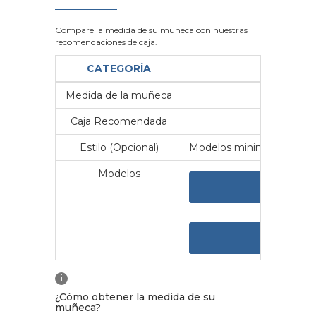
Compare la medida de su muñeca con nuestras
recomendaciones de caja.
CATEGORÍA
Medida de la muñeca
Me
Caja Recomendada
23
Estilo (Opcional)
Modelos minimalistas y vin
Modelos
VER 
VER
i
¿Cómo obtener la medida de su
muñeca?