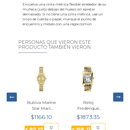
Envuelva una cinta métrica flexible alrededor de su
muñeca (justo debajo del hueso) sin apretar
demasiado. Si no tiene una cinta métrica, use un
trozo de cuerda o papel, marque el punto de
encuentro y mídalo con una regla común.
PERSONAS QUE VIERON ESTE
PRODUCTO TAMBIÉN VIERON
Bulova Marine
Reloj
Reloj Certina
Star Marc
Frederique
DS Action
Anthony Mujer
Constant
Cuarzo Verde
$1166.10
$1873.35
$745.20
97L192 Dorado
Classics Carrée
34.5mm Mujer
25.5 mm
Small Seconds
C048.210.22.091.00
12
12
12
97.17
156.11
62.10