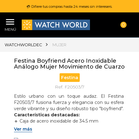
💳 Difiere tus compras hasta 24 meses sin interesers.
0
MENÚ
WATCHWORLDEC
MUJER
Festina Boyfriend Acero Inoxidable
Análogo Mujer Movimiento de Cuarzo
Festina
Ref. F20503/7
Estilo urbano con un toque audaz. El Festina 
F20503/7 fusiona fuerza y elegancia con su esfera 
verde vibrante y su diseño robusto tipo "boyfriend".
Características destacadas:
🔹 Caja de acero inoxidable de 34.5 mm
🔹 Esfera verde con cristal mineral
Ver más
🔹 Correa plateada de acero con cierre desplegable