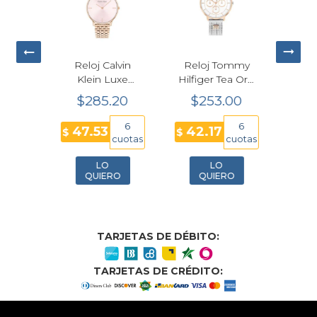
lvin
uxe
o
70
Mujer
Reloj Calvin
Reloj Tommy
Rel
m
6
Klein Luxe
Hilfiger Tea Oro
69
cuotas
Cuarzo Oro
Rosa Mujer
Con
$285.20
$253.00
$
Rosa Mujer
36mm
Cua
34mm
Muj
O
6
6
47.53
42.17
36
$
$
$
25100170
2
cuotas
cuotas
LO
LO
QUIERO
QUIERO
TARJETAS DE DÉBITO:
TARJETAS DE CRÉDITO: