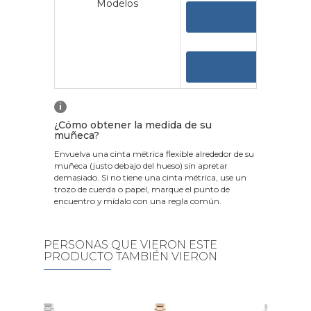
Modelos
VER 
VER
i
¿Cómo obtener la medida de su
muñeca?
Envuelva una cinta métrica flexible alrededor de su
muñeca (justo debajo del hueso) sin apretar
demasiado. Si no tiene una cinta métrica, use un
trozo de cuerda o papel, marque el punto de
encuentro y mídalo con una regla común.
PERSONAS QUE VIERON ESTE
PRODUCTO TAMBIÉN VIERON