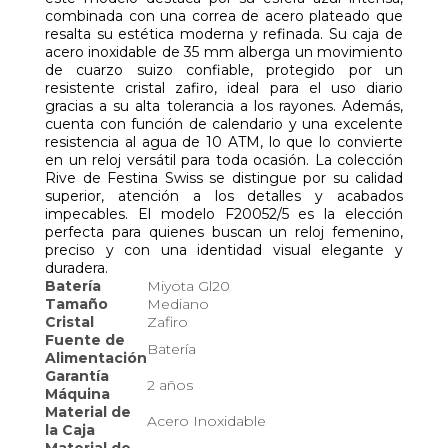
combinada con una correa de acero plateado que
resalta su estética moderna y refinada. Su caja de
acero inoxidable de 35 mm alberga un movimiento
de cuarzo suizo confiable, protegido por un
resistente cristal zafiro, ideal para el uso diario
gracias a su alta tolerancia a los rayones. Además,
cuenta con función de calendario y una excelente
resistencia al agua de 10 ATM, lo que lo convierte
en un reloj versátil para toda ocasión. La colección
Rive de Festina Swiss se distingue por su calidad
superior, atención a los detalles y acabados
impecables. El modelo F20052/5 es la elección
perfecta para quienes buscan un reloj femenino,
preciso y con una identidad visual elegante y
duradera.
Batería
Miyota Gl20
Tamaño
Mediano
Cristal
Zafiro
Fuente de
Batería
Alimentación
Garantía
2 años
Máquina
Material de
Acero Inoxidable
la Caja
Material de