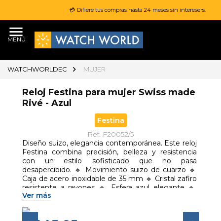
💳 Difiere tus compras hasta 24 meses sin interesers.
MENÚ
WATCHWORLDEC
MUJER
Reloj Festina para mujer Swiss made
Rivé - Azul
Festina
Ref. F20052/5
Diseño suizo, elegancia contemporánea. Este reloj 
Festina combina precisión, belleza y resistencia 
con un estilo sofisticado que no pasa 
desapercibido. 🔹 Movimiento suizo de cuarzo 🔹 
Caja de acero inoxidable de 35 mm 🔹 Cristal zafiro 
resistente a rayones 🔹 Esfera azul elegante 🔹 
Ver más
Correa de acero plateada 🔹 Calendario integrado 
🔹 Resistencia al agua 10 ATM