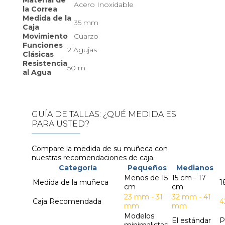
Acero Inoxidable
la Correa
Medida de la
35 mm
Caja
Movimiento
Cuarzo
Funciones
2 Agujas
Clásicas
Resistencia
50 m
al Agua
GUÍA DE TALLAS: ¿QUÉ MEDIDA ES
PARA USTED?
Compare la medida de su muñeca con
nuestras recomendaciones de caja.
Categoría
Pequeños
Medianos
Menos de 15
15 cm - 17
Medida de la muñeca
1
cm
cm
23 mm - 31
32 mm - 41
Caja Recomendada
4
mm
mm
Modelos
El estándar
P
minimalistas