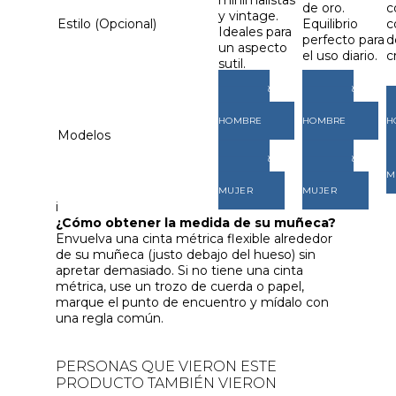
de oro.
c
y vintage.
Estilo (Opcional)
Equilibrio
c
Ideales para
perfecto para
d
un aspecto
el uso diario.
c
sutil.
VER
VER
MODELOS
MODELOS
HOMBRE
HOMBRE
H
Modelos
VER
VER
MODELOS
MODELOS
M
MUJER
MUJER
i
¿Cómo obtener la medida de su muñeca?
Envuelva una cinta métrica flexible alrededor
de su muñeca (justo debajo del hueso) sin
apretar demasiado. Si no tiene una cinta
métrica, use un trozo de cuerda o papel,
marque el punto de encuentro y mídalo con
una regla común.
PERSONAS QUE VIERON ESTE
PRODUCTO TAMBIÉN VIERON