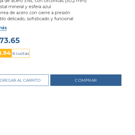
ja de acero 316L con circonitas (30,2 mm)
istal mineral y esfera azul
rrea de acero con cierre a presión
tilo delicado, sofisticado y funcional
esistente al agua 5 ATM
más
173.65
8.94
6 cuotas
GREGAR AL CARRITO
COMPRAR