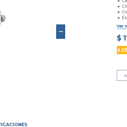
🔹 Ca
🔹 Cr
🔹 Co
🔹 Es
🔹 R
Ver 
$ 
2
$
A
FICACIONES