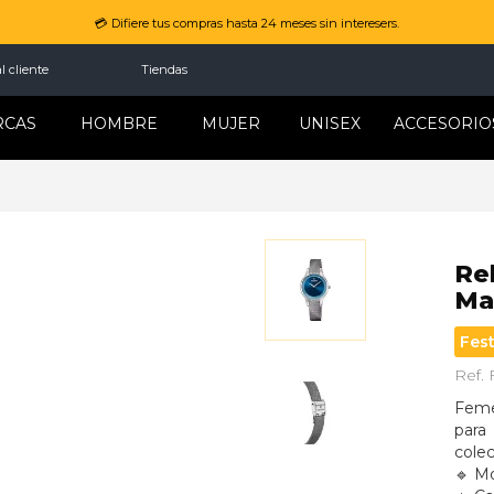
💳 Difiere tus compras hasta 24 meses sin interesers.
l cliente
Tiendas
RCAS
HOMBRE
MUJER
UNISEX
ACCESORIO
Re
Ma
Fes
Ref.
Femen
para 
cole
🔹 M