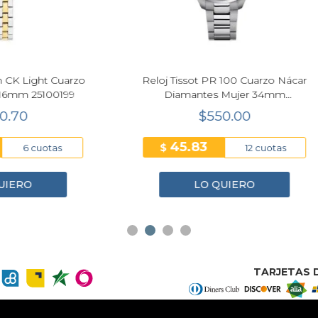
Next
Tissot PR 100 Cuarzo Nácar
Reloj Calvin Klein Conte
amantes Mujer 34mm
Plateado Mujer 18mm 35
T150.210.11.116.00
$550.00
$250.70
45.83
41.78
$
12 cuotas
6 cuo
LO QUIERO
LO QUIERO
TARJETAS D