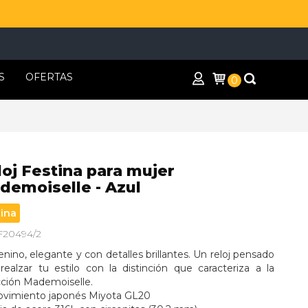
S
OFERTAS
0
loj Festina para mujer
demoiselle - Azul
tina
 F20494/2
ino, elegante y con detalles brillantes. Un reloj pensado 
realzar tu estilo con la distinción que caracteriza a la 
cción Mademoiselle.
ovimiento japonés Miyota GL20