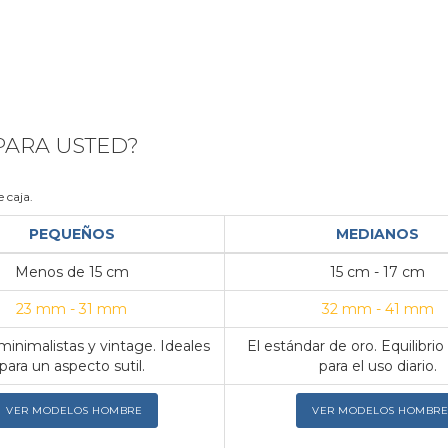
 PARA USTED?
 caja.
PEQUEÑOS
MEDIANOS
Menos de 15 cm
15 cm - 17 cm
23 mm - 31 mm
32 mm - 41 mm
inimalistas y vintage. Ideales
El estándar de oro. Equilibrio
para un aspecto sutil.
para el uso diario.
VER MODELOS HOMBRE
VER MODELOS HOMBRE