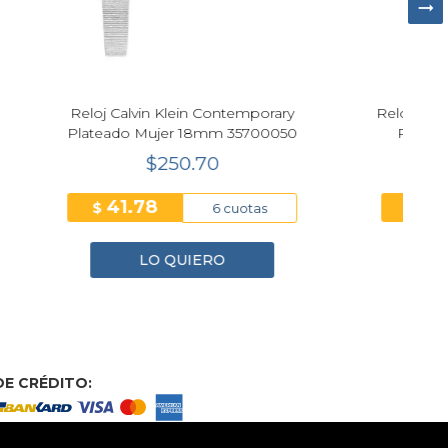
mporary
Reloj Calvin Klein Luxe Cuarzo Oro
700050
Rosa Mujer 34mm 25100170
$285.20
47.53
$
tas
6 cuotas
LO QUIERO
E CRÉDITO: