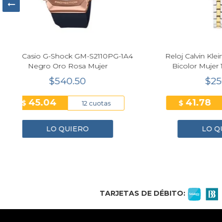
1A4
Reloj Calvin Klein CK Light Cuarzo
Reloj 
Bicolor Mujer 16mm 25100199
Di
$250.70
41.78
$
$
6 cuotas
LO QUIERO
1
2
3
4
TARJETAS DE DÉBITO: