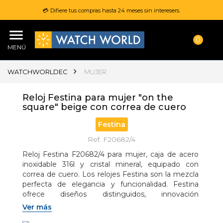
💳 Difiere tus compras hasta 24 meses sin interesers.
0
MENÚ
WATCHWORLDEC
MUJER
Reloj Festina para mujer "on the
square" beige con correa de cuero
Festina
Ref. F20682/4
Reloj Festina F20682/4 para mujer, caja de acero 
inoxidable 316l y cristal mineral, equipado con 
correa de cuero. Los relojes Festina son la mezcla 
perfecta de elegancia y funcionalidad. Festina 
ofrece diseños distinguidos, innovación 
tecnológica constante y una relación calidad-
Ver más
precio excelente.