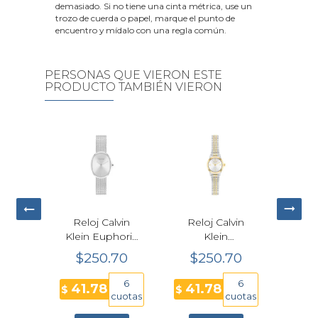
demasiado. Si no tiene una cinta métrica, use un
trozo de cuerda o papel, marque el punto de
encuentro y mídalo con una regla común.
PERSONAS QUE VIERON ESTE
PRODUCTO TAMBIÉN VIERON
Reloj Calvin
Citizen Fio Eco-
Reloj Casio
Klein
Drive Mujer
Baby-G BGA-
Performance
EG7081-51L
10D-2A1 Azul
$250.70
$562.35
$193.20
Cuarzo
Plateado 18.4
Oscuro
Multicolor
mm
Futurista
6
12
6
41.78
46.86
32.20
$
$
$
Mujer 18mm
cuotas
cuotas
cuota
25100207