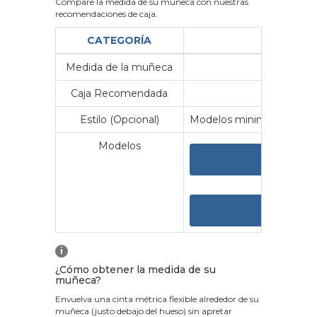
Compare la medida de su muñeca con nuestras
recomendaciones de caja.
CATEGORÍA
Medida de la muñeca
Me
Caja Recomendada
23
Estilo (Opcional)
Modelos minimalistas y vin
Modelos
VER 
VER
i
¿Cómo obtener la medida de su
muñeca?
Envuelva una cinta métrica flexible alrededor de su
muñeca (justo debajo del hueso) sin apretar