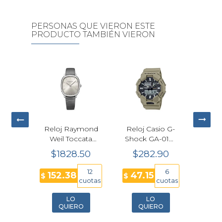
PERSONAS QUE VIERON ESTE
PRODUCTO TAMBIÉN VIERON
Reloj Casio G-
Reloj Tommy
Reloj To
Shock GA-010-
Hilfiger Herald
Hilfiger C
5A Batería 10
Azul Hombre
Hombr
$282.90
$269.10
$285.
Años
39mm
40mm
Cronógra
6
6
47.15
44.85
47.53
$
$
$
cuotas
cuotas
c
LO
LO
LO
QUIERO
QUIERO
QUIER