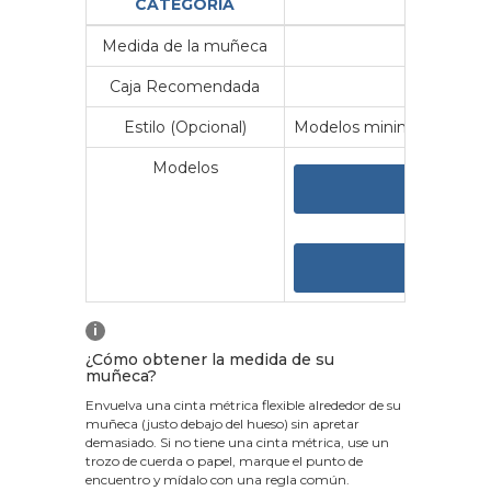
CATEGORÍA
Medida de la muñeca
Me
Caja Recomendada
23
Estilo (Opcional)
Modelos minimalistas y vin
Modelos
VER 
VER
i
¿Cómo obtener la medida de su
muñeca?
Envuelva una cinta métrica flexible alrededor de su
muñeca (justo debajo del hueso) sin apretar
demasiado. Si no tiene una cinta métrica, use un
trozo de cuerda o papel, marque el punto de
encuentro y mídalo con una regla común.