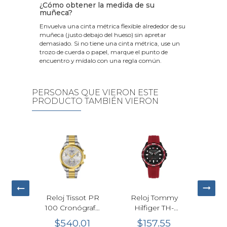
¿Cómo obtener la medida de su
muñeca?
Envuelva una cinta métrica flexible alrededor de su
muñeca (justo debajo del hueso) sin apretar
demasiado. Si no tiene una cinta métrica, use un
trozo de cuerda o papel, marque el punto de
encuentro y mídalo con una regla común.
PERSONAS QUE VIERON ESTE
PRODUCTO TAMBIÉN VIERON
io G-
Reloj Tissot PR
Reloj Tommy
Rel
STEEL
100 Cronógrafo
Hilfiger TH-
Hilfi
0-1A
Cuarzo Plata
Regatta
Cr
80
$540.01
$157.55
$