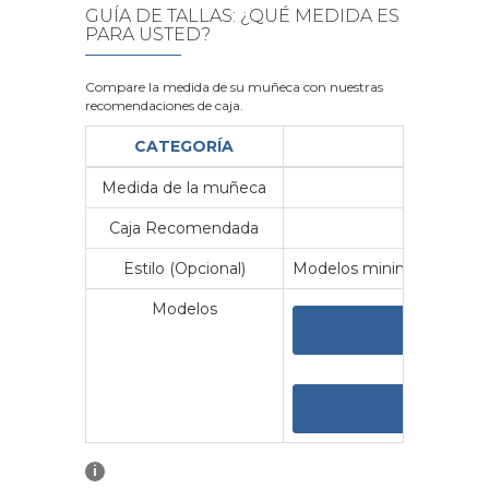
GUÍA DE TALLAS: ¿QUÉ MEDIDA ES
PARA USTED?
Compare la medida de su muñeca con nuestras
recomendaciones de caja.
CATEGORÍA
Medida de la muñeca
Me
Caja Recomendada
23
Estilo (Opcional)
Modelos minimalistas y vin
Modelos
VER 
VER
i