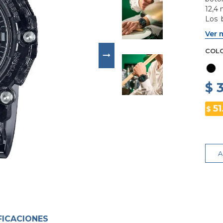
12,4 
Los 
elimi
Ver 
ofre
COL
$ 
51
$
A
FICACIONES