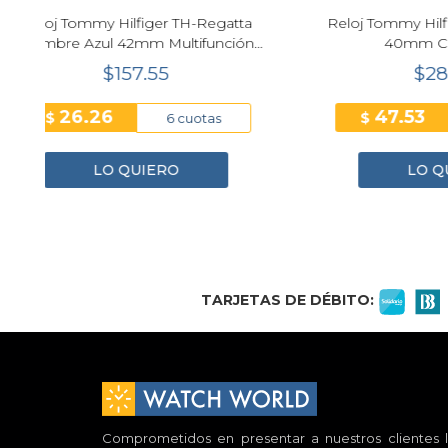
a
Reloj Tommy Hilfiger Café Hombre
Reloj
n
40mm Cronógrafo
Cuarzo 
$285.20
47.53
$
$
6 cuotas
LO QUIERO
1
2
3
4
TARJETAS DE DÉBITO:
Comprometidos en presentar a nuestros clientes l