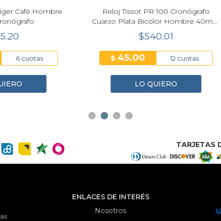
 Tissot PR 100 Cronógrafo
Reloj Calvin Klein Perfo
Plata Bicolor Hombre 40mm
Cuarzo Azul 43mm Ho
T150.417.22.031.00
25200556
$540.01
$301.30
45.00
50.22
$
12 cuotas
6 cuo
LO QUIERO
LO QUIERO
TARJETAS D
ENLACES DE INTERÉS
Nosotros
as