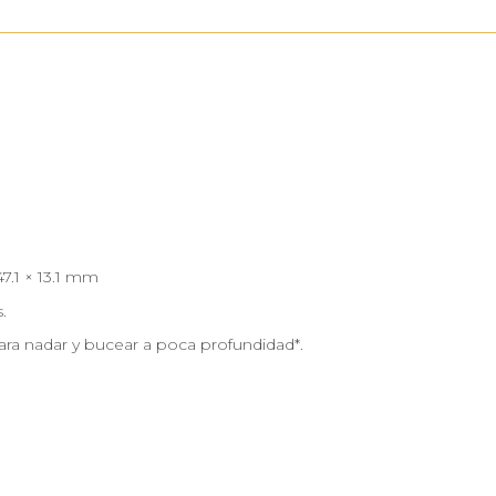
47.1 × 13.1 mm
.
ra nadar y bucear a poca profundidad*.