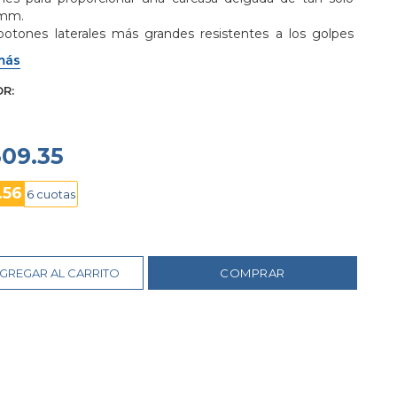
mm. 

botones laterales más grandes resistentes a los golpes 
nan la necesidad de usar protectores de botones a fin de 
más
cer un reloj más compacto.
OR
309.35
.56
6 cuotas
GREGAR AL CARRITO
COMPRAR