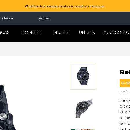
💳 Difiere tus compras hasta 24 meses sin interesers.
l cliente
Tiendas
RCAS
HOMBRE
MUJER
UNISEX
ACCESORIO
Re
G-S
Ref.
Respo
crea
una 
al a
perf
boto