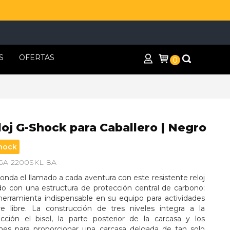
S
OFERTAS
0
loj G-Shock para Caballero | Negro
hock
 GA-2200SKL-8A
nda el llamado a cada aventura con este resistente reloj 
do con una estructura de protección central de carbono: 
herramienta indispensable en su equipo para actividades 
ire libre. La construcción de tres niveles integra a la 
ección el bisel, la parte posterior de la carcasa y los 
nes para proporcionar una carcasa delgada de tan solo 