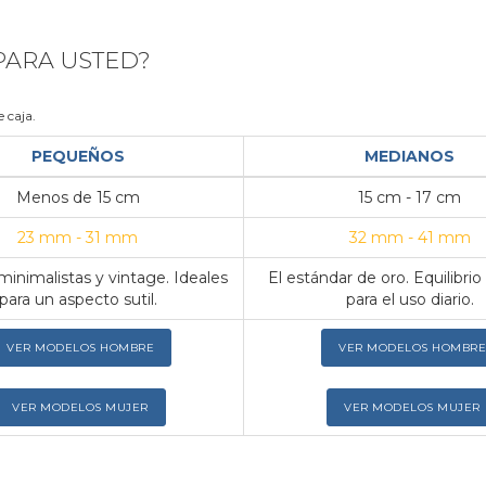
 PARA USTED?
 caja.
PEQUEÑOS
MEDIANOS
Menos de 15 cm
15 cm - 17 cm
23 mm - 31 mm
32 mm - 41 mm
inimalistas y vintage. Ideales
El estándar de oro. Equilibrio
para un aspecto sutil.
para el uso diario.
VER MODELOS HOMBRE
VER MODELOS HOMBRE
VER MODELOS MUJER
VER MODELOS MUJER