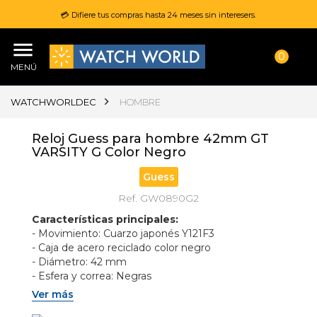
💳 Difiere tus compras hasta 24 meses sin interesers.
0
MENÚ
WATCHWORLDEC
HOMBRE
Reloj Guess para hombre 42mm GT
VARSITY G Color Negro
Guess
Ref. GW0890G2
Características principales:
- Movimiento: Cuarzo japonés Y121F3 
- Caja de acero reciclado color negro 
- Diámetro: 42 mm 
- Esfera y correa: Negras 
- Correa de silicona flexible 
Ver más
- Resistencia al agua: 50 metros