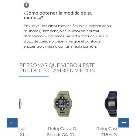
i
¿Cómo obtener la medida de su
muñeca?
Envuelva una cinta métrica flexible alrededor de su
muñeca (justo debajo del hueso) sin apretar
demasiado. Si no tiene una cinta métrica, use un
trozo de cuerda o papel, marque el punto de
encuentro y mídalo con una regla común.
PERSONAS QUE VIERON ESTE
PRODUCTO TAMBIÉN VIERON
ssot
Reloj Casio G-
Reloj Casio W-
Rel
 XL
Shock GA-010-
218H-2AV
Hilf