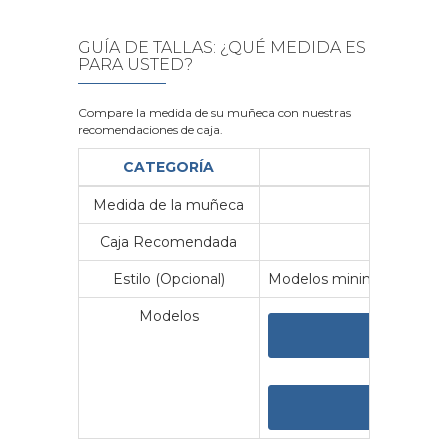
GUÍA DE TALLAS: ¿QUÉ MEDIDA ES
PARA USTED?
Compare la medida de su muñeca con nuestras
recomendaciones de caja.
CATEGORÍA
Medida de la muñeca
Me
Caja Recomendada
23
Estilo (Opcional)
Modelos minimalistas y vin
Modelos
VER 
VER