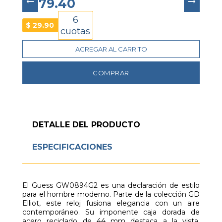
$ 179.40
6
$
29.90
cuotas
AGREGAR AL CARRITO
COMPRAR
DETALLE DEL PRODUCTO
ESPECIFICACIONES
El Guess GW0894G2 es una declaración de estilo
para el hombre moderno. Parte de la colección GD
Elliot, este reloj fusiona elegancia con un aire
contemporáneo. Su imponente caja dorada de
acero reciclado de 44 mm destaca a la vista,