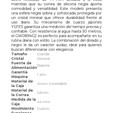
mientras que su correa de silicona negra aporta
comodidad y versatilidad. Este modelo presenta
una esfera negra sobria y sofisticada, protegida por
un cristal mineral que ofrece durabilidad frente al
uso diario. Su mecanismo de cuarzo japonés
Y121F3 garantiza una medición del tiempo precisa y
confiable. Con resistencia al agua hasta 50 metros,
el GW0894G2 es perfecto para acompañarte en tu
rutina diaria con estilo. La combinación del dorado y
negro le da un carácter audaz, ideal para quienes
buscan diferenciarse con elegancia.
Tamaño
Grande
Cristal
Mineral
Fuente de
Batería
Alimentación
Garantía
1 año
Máquina
Material de
Acero Inoxidable
la Caja
Material de
Silicón
la Correa
Medida de la
44 mm
Caja
Movimiento
Cuarzo
Funciones