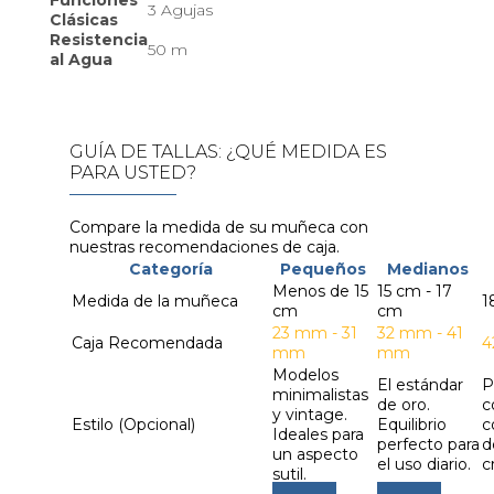
3 Agujas
Clásicas
Resistencia
50 m
al Agua
GUÍA DE TALLAS: ¿QUÉ MEDIDA ES
PARA USTED?
Compare la medida de su muñeca con
nuestras recomendaciones de caja.
Categoría
Pequeños
Medianos
Menos de 15
15 cm - 17
Medida de la muñeca
1
cm
cm
23 mm - 31
32 mm - 41
Caja Recomendada
4
mm
mm
Modelos
El estándar
P
minimalistas
de oro.
c
y vintage.
Estilo (Opcional)
Equilibrio
c
Ideales para
perfecto para
d
un aspecto
el uso diario.
c
sutil.