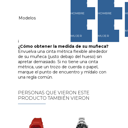
VER
VER
MODELOS
MODELOS
HOMBRE
HOMBRE
H
Modelos
VER
VER
MODELOS
MODELOS
M
MUJER
MUJER
i
¿Cómo obtener la medida de su muñeca?
Envuelva una cinta métrica flexible alrededor
de su muñeca (justo debajo del hueso) sin
apretar demasiado. Si no tiene una cinta
métrica, use un trozo de cuerda o papel,
marque el punto de encuentro y mídalo con
una regla común.
PERSONAS QUE VIERON ESTE
PRODUCTO TAMBIÉN VIERON