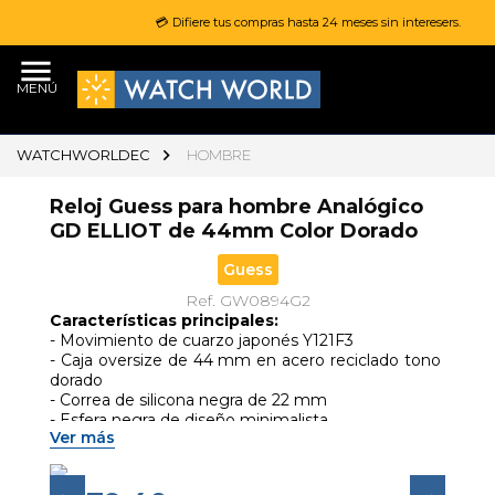
💳 Difiere tus compras hasta 24 meses sin interesers.
MENÚ
WATCHWORLDEC
HOMBRE
Reloj Guess para hombre Analógico
GD ELLIOT de 44mm Color Dorado
Guess
Ref. GW0894G2
Características principales:
- Movimiento de cuarzo japonés Y121F3 
- Caja oversize de 44 mm en acero reciclado tono 
dorado 
- Correa de silicona negra de 22 mm 
- Esfera negra de diseño minimalista 
Ver más
- Cristal mineral resistente 
- Resistencia al agua: 50 metros