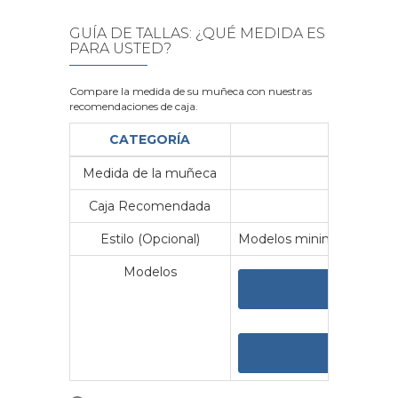
GUÍA DE TALLAS: ¿QUÉ MEDIDA ES
PARA USTED?
Compare la medida de su muñeca con nuestras
recomendaciones de caja.
CATEGORÍA
Medida de la muñeca
Me
Caja Recomendada
23
Estilo (Opcional)
Modelos minimalistas y vin
Modelos
VER 
VER