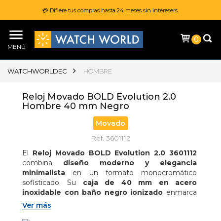
💳 Difiere tus compras hasta 24 meses sin interesers.
0
MENÚ
WATCHWORLDEC
HOMBRE
Reloj Movado BOLD Evolution 2.0
Hombre 40 mm Negro
Movado
Ref. 3601112
El 
Reloj Movado BOLD Evolution 2.0 3601112
combina 
diseño moderno y elegancia 
minimalista
 en un formato monocromático 
sofisticado. Su 
caja de 40 mm en acero 
inoxidable con baño negro ionizado
 enmarca 
una 
carátula tonal microtexturizada
 con 
Ver más
acabado lacado brillante
 y el 
punto icónico a 