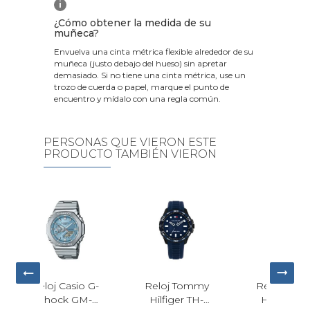
i
¿Cómo obtener la medida de su
muñeca?
Envuelva una cinta métrica flexible alrededor de su
muñeca (justo debajo del hueso) sin apretar
demasiado. Si no tiene una cinta métrica, use un
trozo de cuerda o papel, marque el punto de
encuentro y mídalo con una regla común.
PERSONAS QUE VIERON ESTE
PRODUCTO TAMBIÉN VIERON
j Tommy
Reloj Tommy
Reloj Certina
iger TH-
Hilfiger TH-
DS Action