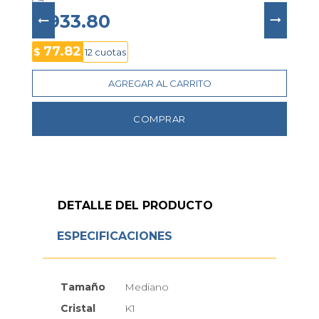
las 12
. El 
brazalete H-link negro
 completa un 
look audaz y contemporáneo, ideal para quienes 
$ 933.80
valoran la precisión y el estilo moderno.
77.82
$
12 cuotas
AGREGAR AL CARRITO
COMPRAR
DETALLE DEL PRODUCTO
ESPECIFICACIONES
Tamaño
Mediano
Cristal
K1