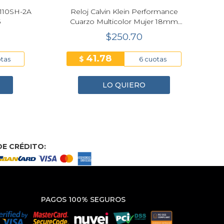
2110SH-2A
Reloj Calvin Klein Performance
Re
5
Cuarzo Multicolor Mujer 18mm
25100207
$250.70
41.78
$
otas
6 cuotas
LO QUIERO
E CRÉDITO:
PAGOS 100% SEGUROS