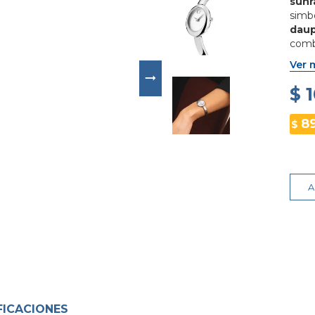
sunr
simb
dau
comb
muje
Ver 
$ 
8
$
A
FICACIONES