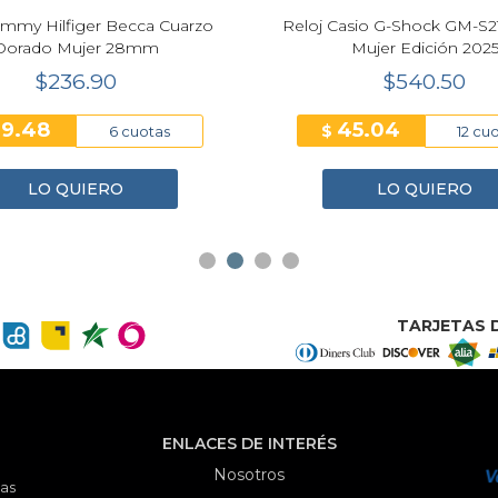
ommy Hilfiger Becca Cuarzo
Reloj Casio G-Shock GM-S
Dorado Mujer 28mm
Mujer Edición 202
$236.90
$540.50
39.48
45.04
$
6 cuotas
12 cu
LO QUIERO
LO QUIERO
TARJETAS D
ENLACES DE INTERÉS
Nosotros
as