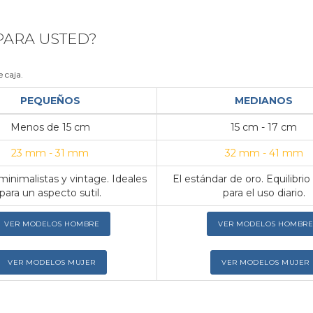
 PARA USTED?
 caja.
PEQUEÑOS
MEDIANOS
Menos de 15 cm
15 cm - 17 cm
23 mm - 31 mm
32 mm - 41 mm
inimalistas y vintage. Ideales
El estándar de oro. Equilibrio
para un aspecto sutil.
para el uso diario.
VER MODELOS HOMBRE
VER MODELOS HOMBRE
VER MODELOS MUJER
VER MODELOS MUJER