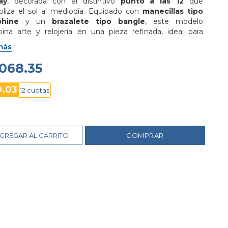
ay
, decorada con el distintivo 
punto a las 12
 que 
oliza el sol al mediodía. Equipado con 
manecillas tipo 
phine
 y un 
brazalete tipo bangle
, este modelo 
ina arte y relojería en una pieza refinada, ideal para 
res de estilo contemporáneo.
más
1068.35
9.03
12 cuotas
GREGAR AL CARRITO
COMPRAR