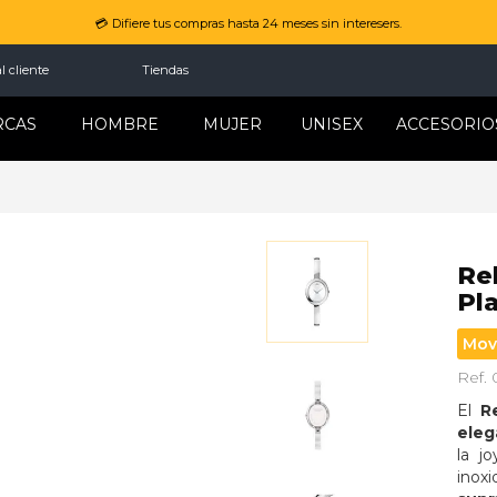
💳 Difiere tus compras hasta 24 meses sin interesers.
l cliente
Tiendas
RCAS
HOMBRE
MUJER
UNISEX
ACCESORIO
Re
Pl
Mov
Ref.
El 
R
eleg
la jo
inox