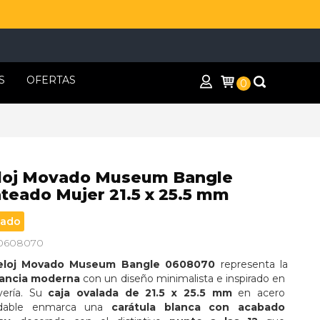
S
OFERTAS
0
loj Movado Museum Bangle
ateado Mujer 21.5 x 25.5 mm
ado
 0608070
eloj Movado Museum Bangle 0608070
 representa la 
ancia moderna
 con un diseño minimalista e inspirado en 
yería. Su 
caja ovalada de 21.5 x 25.5 mm
 en acero 
idable enmarca una 
carátula blanca con acabado 