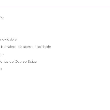
ño
Inoxidable
 brazalete de acero inoxidable
5.5
ento de Cuarzo Suizo
as