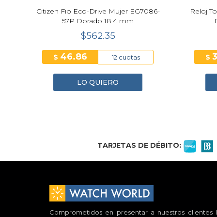
cs
Citizen Fio Eco-Drive Mujer EG7086-
Reloj T
ado
57P Dorado 18.4 mm
$562.35
46.86
$
$
12 cuotas
LO QUIERO
1
2
3
4
TARJETAS DE DÉBITO:
Comprometidos en presentar a nuestros clientes l