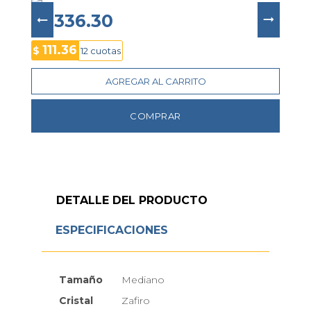
brazalete de eslabones bicolor
 con cierre 
desplegable, este modelo representa la perfecta 
$ 1336.30
fusión entre 
sofisticación y estilo moderno
.
111.36
$
12 cuotas
AGREGAR AL CARRITO
COMPRAR
DETALLE DEL PRODUCTO
ESPECIFICACIONES
Tamaño
Mediano
Cristal
Zafiro