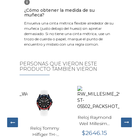
i
¿Cómo obtener la medida de su
muñeca?
Envuelva una cinta métrica flexible alrededor de su
muñeca (justo debajo del hueso) sin apretar
demasiado. Si no tiene una cinta métrica, use un
trozo de cuerda o papel, marque el punto de
encuentro y mídalo con una regla común.
PERSONAS QUE VIERON ESTE
PRODUCTO TAMBIÉN VIERON
Reloj Raymond
Weil Millesime
mmy
Reloj Tissot
Relo
Small Seconds
$2646.15
TH-
Chrono XL
DS
Azul 39mm