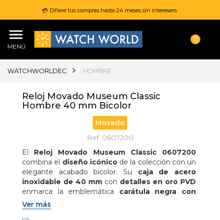
💳 Difiere tus compras hasta 24 meses sin interesers.
0
MENÚ
WATCHWORLDEC
HOMBRE
Reloj Movado Museum Classic
Hombre 40 mm Bicolor
Movado
Ref. 0607200
El 
Reloj Movado Museum Classic 0607200
combina el 
diseño icónico
 de la colección con un 
elegante acabado bicolor. Su 
caja de acero 
inoxidable de 40 mm
 con 
detalles en oro PVD
enmarca la emblemática 
carátula negra con 
punto dorado a las 12
, símbolo del sol al 
Ver más
mediodía. Equipado con 
manecillas doradas
 y un 