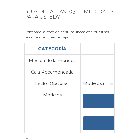
GUÍA DE TALLAS: ¿QUÉ MEDIDA ES
PARA USTED?
Compare la medida de su muñeca con nuestras
recomendaciones de caja.
CATEGORÍA
Medida de la muñeca
Me
Caja Recomendada
23
Estilo (Opcional)
Modelos minimalistas y vin
Modelos
VER 
VER