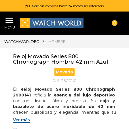
💳 Difiere tus compras hasta 24 meses sin interesers.
0
MENÚ
WATCHWORLDEC
HOMBRE
Reloj Movado Series 800
Chronograph Hombre 42 mm Azul
Movado
Ref. 2600141
El 
Reloj Movado Series 800 Chronograph 
2600141
 refleja la 
esencia del lujo deportivo
con un diseño sólido y preciso. Su 
caja y 
brazalete de acero inoxidable de 42 mm
ofrecen durabilidad y elegancia, mientras que su 
carátula azul con subesferas de cronógrafo
Ver más
destaca por su funcionalidad y estilo. Un reloj 