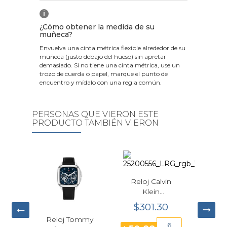
i
¿Cómo obtener la medida de su
muñeca?
Envuelva una cinta métrica flexible alrededor de su
muñeca (justo debajo del hueso) sin apretar
demasiado. Si no tiene una cinta métrica, use un
trozo de cuerda o papel, marque el punto de
encuentro y mídalo con una regla común.
PERSONAS QUE VIERON ESTE
PRODUCTO TAMBIÉN VIERON
eloj Calvin
Klein
rformance
$301.30
uarzo Azul
Reloj Tommy
Reloj Casio G-
43mm
6