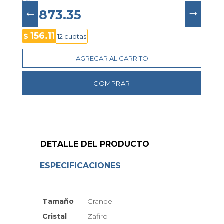
creado para quienes valoran la 
precisión suiza, la 
sofisticación y el rendimiento
 en cada detalle.
$ 1873.35
156.11
$
12 cuotas
AGREGAR AL CARRITO
COMPRAR
DETALLE DEL PRODUCTO
ESPECIFICACIONES
Tamaño
Grande
Cristal
Zafiro