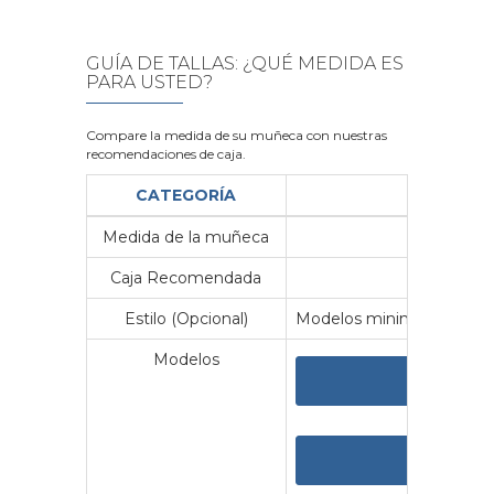
GUÍA DE TALLAS: ¿QUÉ MEDIDA ES
PARA USTED?
Compare la medida de su muñeca con nuestras
recomendaciones de caja.
CATEGORÍA
Medida de la muñeca
Me
Caja Recomendada
23
Estilo (Opcional)
Modelos minimalistas y vin
Modelos
VER 
VER