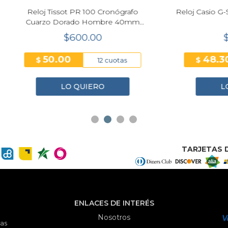
 Tissot PR 100 Cronógrafo
Reloj Casio G-Shock GA-2
zo Dorado Hombre 40mm
Rojo
T150.417.33.031.00
$600.00
$289.80
50.00
48.30
$
12 cuotas
6 cuo
LO QUIERO
LO QUIERO
TARJETAS D
ENLACES DE INTERÉS
Nosotros
as