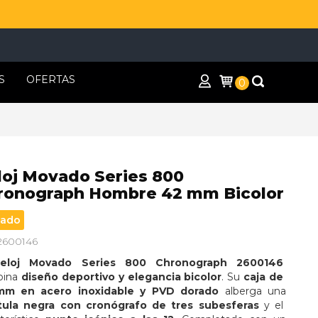
S
OFERTAS
0
loj Movado Series 800
ronograph Hombre 42 mm Bicolor
ado
 2600146
eloj Movado Series 800 Chronograph 2600146
ina 
diseño deportivo y elegancia bicolor
. Su 
caja de 
mm en acero inoxidable y PVD dorado
 alberga una 
tula negra con cronógrafo de tres subesferas
 y el 