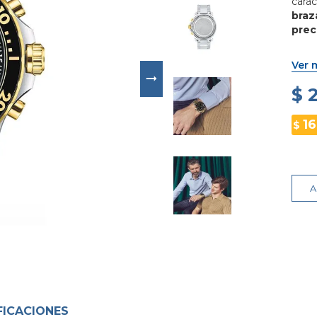
carac
braz
prec
Ver 
$ 
16
$
A
FICACIONES