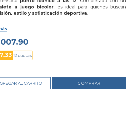
terístico 
punto icónico a las 12
. Completado con un 
alete a juego bicolor
, es ideal para quienes buscan 
isión, estilo y sofisticación deportiva
.
más
2007.90
7.33
12 cuotas
GREGAR AL CARRITO
COMPRAR