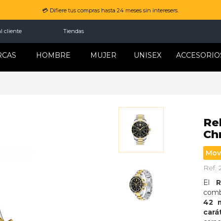
💳 Difiere tus compras hasta 24 meses sin interesers.
l cliente
Tiendas
RCAS
HOMBRE
MUJER
UNISEX
ACCESORIO
Re
Ch
Mov
Ref.
El 
R
comb
42 
cará