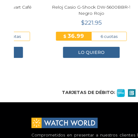
fé
Reloj Casio G-Shock DW-5600BBR-1
Reloj
Negro Rojo
Cuar
$221.95
36.99
$
$
6 cuotas
LO QUIERO
1
2
3
4
TARJETAS DE DÉBITO:
Comprometidos en presentar a nuestros clientes l