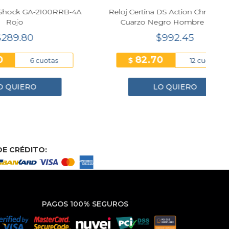
100RRB-4A
Reloj Certina DS Action Chronograph
Cuarzo Negro Hombre 42mm
C048.417.11.051.00
$992.45
82.70
$
tas
12 cuotas
LO QUIERO
E CRÉDITO:
PAGOS 100% SEGUROS