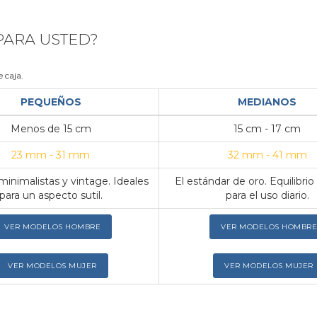
 PARA USTED?
 caja.
PEQUEÑOS
MEDIANOS
Menos de 15 cm
15 cm - 17 cm
23 mm - 31 mm
32 mm - 41 mm
inimalistas y vintage. Ideales
El estándar de oro. Equilibrio
para un aspecto sutil.
para el uso diario.
VER MODELOS HOMBRE
VER MODELOS HOMBRE
VER MODELOS MUJER
VER MODELOS MUJER