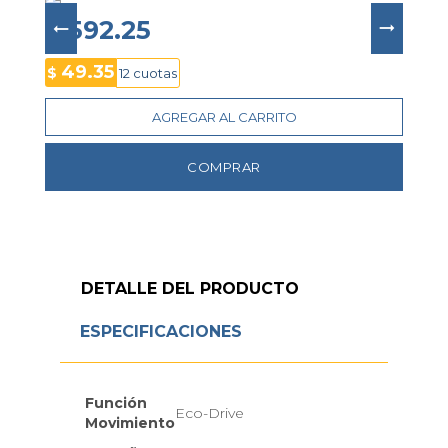
mientras que el brazalete de acero con doble 
cierre asegura un ajuste seguro. La esfera cuenta 
$ 592.25
con agujas y marcadores luminosos, y el cristal 
mineral esférico garantiza una visión clara
49.35
$
12 cuotas
AGREGAR AL CARRITO
COMPRAR
DETALLE DEL PRODUCTO
ESPECIFICACIONES
Función
Eco-Drive
Movimiento