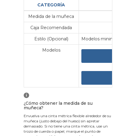
CATEGORÍA
Medida de la muñeca
Me
Caja Recomendada
23
Estilo (Opcional)
Modelos minimalistas y vin
Modelos
VER 
VER
i
¿Cómo obtener la medida de su
muñeca?
Envuelva una cinta métrica flexible alrededor de su
muñeca (justo debajo del hueso) sin apretar
demasiado. Si no tiene una cinta métrica, use un
trozo de cuerda o papel, marque el punto de