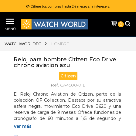
💳 Difiere tus compras hasta 24 meses sin interesers.
0
MENÚ
WATCHWORLDEC
HOMBRE
Reloj para hombre Citizen Eco Drive
chrono aviation azul
Citizen
Ref. CA4500-91L
El Reloj Chrono Aviation de Citizen, parte de la 
colección OF Collection. Destaca por su atractiva 
esfera negra, movimiento Eco Drive B620 y una 
reserva de carga de 9 meses. Ofrece funciones de 
cronógrafo de 60 minutos a 1/5 de segundo y 
calendario. Su caja de acero, con 13 mm de grosor 
Ver más
y fondo cerrado a rosca, proporciona robustez, 