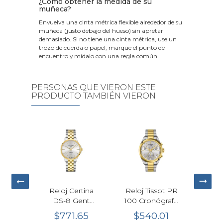
¿Cómo obtener la medida de su
muñeca?
Envuelva una cinta métrica flexible alrededor de su
muñeca (justo debajo del hueso) sin apretar
demasiado. Si no tiene una cinta métrica, use un
trozo de cuerda o papel, marque el punto de
encuentro y mídalo con una regla común.
PERSONAS QUE VIERON ESTE
PRODUCTO TAMBIÉN VIERON
io G-
Reloj Certina
Reloj Tissot PR
Rel
DW-
DS-8 Gent
100 Cronógrafo
Hil
R-1
Cuarzo
Cuarzo Plata
Rega
95
$771.65
$540.01
$
ojo
Plateado
Bicolor
H