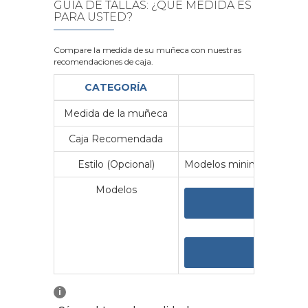
GUÍA DE TALLAS: ¿QUÉ MEDIDA ES
PARA USTED?
Compare la medida de su muñeca con nuestras
recomendaciones de caja.
CATEGORÍA
Medida de la muñeca
Me
Caja Recomendada
23
Estilo (Opcional)
Modelos minimalistas y vin
Modelos
VER 
VER
i