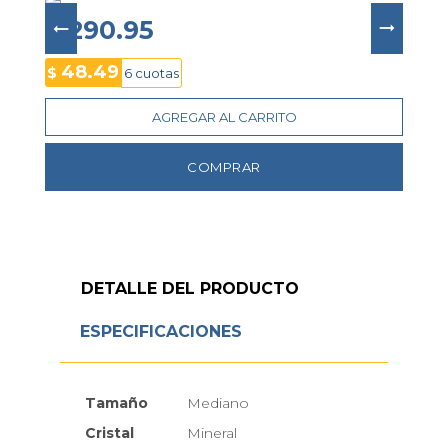
gracias a su cierre desplegable con botones de 
$ 290.95
48.49
$
6 cuotas
Su esfera rosa aporta un toque de distinción y 
modernidad, protegida por un cristal mineral 
AGREGAR AL CARRITO
resistente a rayaduras. Equipado con un 
movimiento de cuarzo Seiko Instruments Inc. 
(VJ20C), ofrece precisión y fiabilidad en la 
COMPRAR
medición del tiempo. Funciona con una batería 
Renata R364, con una autonomía aproximada de 
Con una resistencia al agua de 3 BAR, es ideal para 
DETALLE DEL PRODUCTO
el uso diario, soportando salpicaduras y lavado de 
manos. Su corona de extracción facilita el ajuste de 
ESPECIFICACIONES
la hora, mientras que su diseño minimalista y 
moderno lo convierte en el accesorio perfecto 
para quienes buscan sofisticación y funcionalidad 
en un solo reloj.
Tamaño
Mediano
Cristal
Mineral