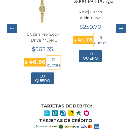
Reloj Calvin
Klein Luxe
Cuarzo
$250.70
Plateado Mujer
 Fio Eco-
Reloj Tommy
34mm
6
41.78
 Mujer
$
Hilfiger Demi
25100169
cuotas
86-57P
Bicolor Mujer
C
2.35
$236.90
o 18.4
26mm
LO
mm
QUIERO
12
6
6
39.48
$
$
M
cuotas
cuotas
LO
LO
IERO
QUIERO
TARJETAS DE DÉBITO:
TARJETAS DE CRÉDITO: