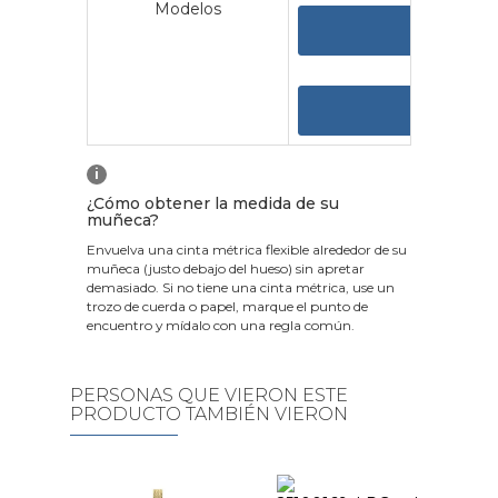
Modelos
VER 
VER
i
¿Cómo obtener la medida de su
muñeca?
Envuelva una cinta métrica flexible alrededor de su
muñeca (justo debajo del hueso) sin apretar
demasiado. Si no tiene una cinta métrica, use un
trozo de cuerda o papel, marque el punto de
encuentro y mídalo con una regla común.
PERSONAS QUE VIERON ESTE
PRODUCTO TAMBIÉN VIERON