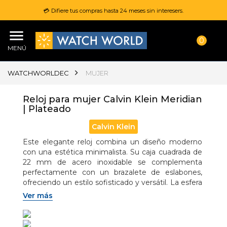
💳 Difiere tus compras hasta 24 meses sin interesers.
0
MENÚ
WATCHWORLDEC
MUJER
Reloj para mujer Calvin Klein Meridian
| Plateado
Calvin Klein
Este elegante reloj combina un diseño moderno 
con una estética minimalista. Su caja cuadrada de 
22 mm de acero inoxidable se complementa 
perfectamente con un brazalete de eslabones, 
ofreciendo un estilo sofisticado y versátil. La esfera 
con acabado sunray refleja la luz de manera sutil, 
Ver más