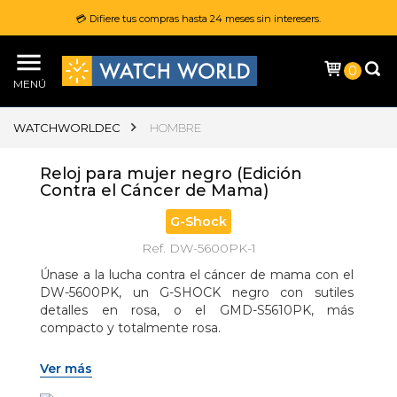
💳 Difiere tus compras hasta 24 meses sin interesers.
0
MENÚ
WATCHWORLDEC
HOMBRE
Reloj para mujer negro (Edición
Contra el Cáncer de Mama)
G-Shock
Ref. DW-5600PK-1
Únase a la lucha contra el cáncer de mama con el 
DW-5600PK, un G-SHOCK negro con sutiles 
detalles en rosa, o el GMD-S5610PK, más 
compacto y totalmente rosa.
Estos relojes G-SHOCK encarnan el compromiso 
Ver más
de Casio con las campañas del lazo rosa, que 