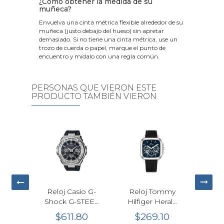
¿Cómo obtener la medida de su
muñeca?
Envuelva una cinta métrica flexible alrededor de su
muñeca (justo debajo del hueso) sin apretar
demasiado. Si no tiene una cinta métrica, use un
trozo de cuerda o papel, marque el punto de
encuentro y mídalo con una regla común.
PERSONAS QUE VIERON ESTE
PRODUCTO TAMBIÉN VIERON
Reloj Casio G-
Shock G-
SQUAD GBD-
$384.10
200-7
Deportivo
6
Reloj Tommy
Reloj Calvin
64.02
$
Blanco
cuotas
Hilfiger Herald
Klein CK
Azul Hombre
Empower
$269.10
$318.55
LO
39mm
Cuarzo