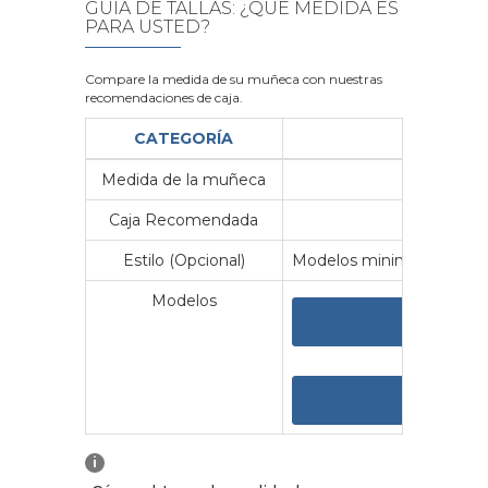
GUÍA DE TALLAS: ¿QUÉ MEDIDA ES
PARA USTED?
Compare la medida de su muñeca con nuestras
recomendaciones de caja.
CATEGORÍA
Medida de la muñeca
Me
Caja Recomendada
23
Estilo (Opcional)
Modelos minimalistas y vin
Modelos
VER 
VER
i