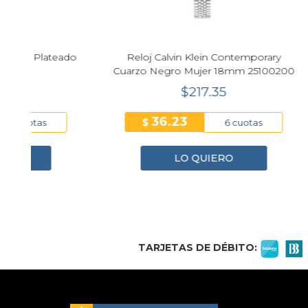
ado
Reloj Calvin Klein Contemporary
Reloj C
Cuarzo Negro Mujer 18mm 25100200
$217.35
36.23
$
$
6 cuotas
LO QUIERO
1
2
3
4
TARJETAS DE DÉBITO: