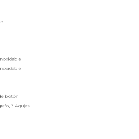
no
Inoxidable
Inoxidable
 de botón
rafo, 3 Agujas