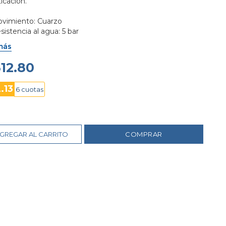
icación.

ovimiento: Cuarzo

sistencia al agua: 5 bar

lor de la esfera: Rosa

más
ámetro de la caja: 36 mm

terial de la caja y correa: Acero inoxidable

312.80
istal: Mineral con detalles de cristal

erre: Desplegable
.13
6 cuotas
GREGAR AL CARRITO
COMPRAR