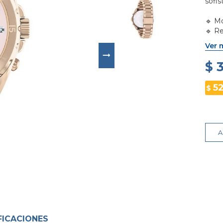
sofist
🔹 M
🔹 Re
🔹 Co
Ver 
🔹 Di
🔹 Ma
$ 
🔹 Cr
🔹 Ci
52
$
A
FICACIONES