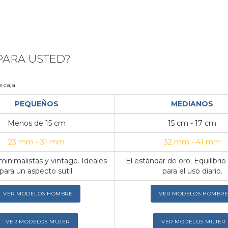
 PARA USTED?
 caja.
PEQUEÑOS
MEDIANOS
Menos de 15 cm
15 cm - 17 cm
23 mm - 31 mm
32 mm - 41 mm
inimalistas y vintage. Ideales
El estándar de oro. Equilibrio
para un aspecto sutil.
para el uso diario.
VER MODELOS HOMBRE
VER MODELOS HOMBRE
VER MODELOS MUJER
VER MODELOS MUJER