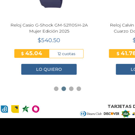
asio G-Shock GM-S2110SH-2A
Reloj Calvin Klein Conte
Mujer Edición 2025
Cuarzo Dorado Mujer
25100201
$540.50
$250.70
45.04
41.78
$
12 cuotas
6 cuo
LO QUIERO
LO QUIERO
TARJETAS D