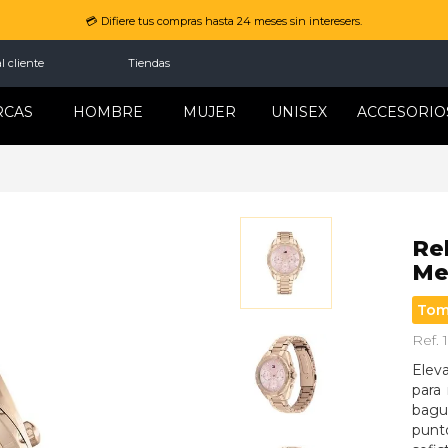
💳 Difiere tus compras hasta 24 meses sin interesers.
l cliente
Tiendas
RCAS
HOMBRE
MUJER
UNISEX
ACCESORIO
Re
Mel
Tom
Ref.
Elev
para 
bagu
punt