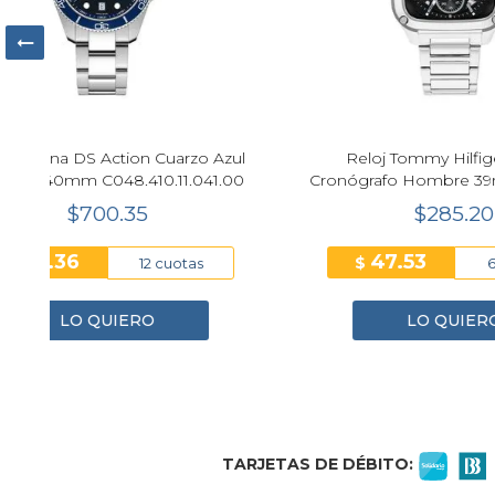
ul
Reloj Tommy Hilfiger Herald
00
Cronógrafo Hombre 39mm Plateado
$285.20
47.53
$
$
6 cuotas
LO QUIERO
1
2
3
4
TARJETAS DE DÉBITO: