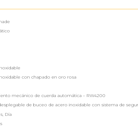
made
tico
inoxidable
inoxidable con chapado en oro rosa
ento mecánico de cuerda automática – RW4200
desplegable de buceo de acero inoxidable con sistema de segur
s, Día
s