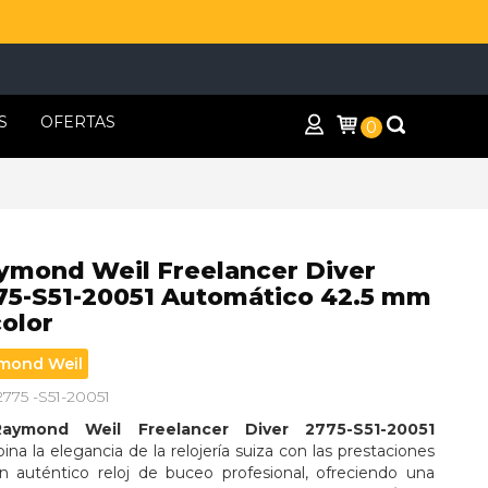
S
OFERTAS
0
ymond Weil Freelancer Diver
75-S51-20051 Automático 42.5 mm
color
mond Weil
2775 -S51-20051
Raymond Weil Freelancer Diver 2775-S51-20051
na la elegancia de la relojería suiza con las prestaciones 
n auténtico reloj de buceo profesional, ofreciendo una 