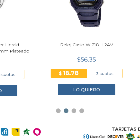
Next
Reloj Casio W-218H-2AV
Reloj Certina DS-8 Gent 
Plateado Hombre 4
C045.410.22.031.00
$56.35
$771.65
18.78
64.30
3 cuotas
$
12 cu
LO QUIERO
LO QUIERO
TARJETAS D