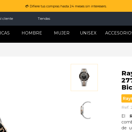
💳 Difiere tus compras hasta 24 meses sin interesers.
l cliente
Tiendas
RCAS
HOMBRE
MUJER
UNISEX
ACCESORIO
Ra
27
Bi
Ray
Ref. 
El 
combi
de u