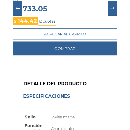
- Ventana de fecha a las 4
- Cristal de zafiro antirrayas
$ 1733.05
- Correa de caucho negro con costuras blancas
- Cierre desplegable con pulsadores
144.42
$
12 cuotas
- Resistencia al agua: 300 metros (30 ATM)
- Bisel taquimétrico fijo
AGREGAR AL CARRITO
- Corona atornillada
- Modelo: 
8570-R51-20001
COMPRAR
DETALLE DEL PRODUCTO
ESPECIFICACIONES
Sello
Swiss made
Función
Cronógrafo