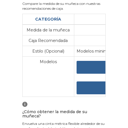
Compare la medida de su muñeca con nuestras
recomendaciones de caja.
CATEGORÍA
Medida de la muñeca
Me
Caja Recomendada
23
Estilo (Opcional)
Modelos minimalistas y vin
Modelos
VER 
VER
i
¿Cómo obtener la medida de su
muñeca?
Envuelva una cinta métrica flexible alrededor de su