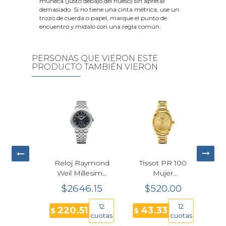
muñeca (justo debajo del hueso) sin apretar
demasiado. Si no tiene una cinta métrica, use un
trozo de cuerda o papel, marque el punto de
encuentro y mídalo con una regla común.
PERSONAS QUE VIERON ESTE
PRODUCTO TAMBIÉN VIERON
ssot
Reloj Raymond
Tissot PR 100
Rel
 XL
Weil Millesime
Mujer
Sea
Azul
Small Seconds
T150.210.33.021.00
Cua
00
$2646.15
$520.00
$
re
Azul 39mm
Dorado 34 mm
H
m
Automático
6
12
12
220.51
43.33
47
$
$
$
.042.00
T120.
cuotas
cuotas
cuotas