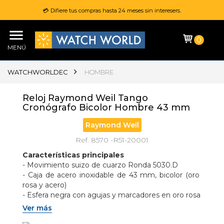
💳 Difiere tus compras hasta 24 meses sin interesers.
0
MENÚ
WATCHWORLDEC
HOMBRE
Reloj Raymond Weil Tango
Cronógrafo Bicolor Hombre 43 mm
Raymond Weil
Ref. 8570 -R51-20001
Características principales
- Movimiento suizo de cuarzo Ronda 5030.D
- Caja de acero inoxidable de 43 mm, bicolor (oro 
rosa y acero)
- Esfera negra con agujas y marcadores en oro rosa
- Funciones de cronógrafo: 1/1 seg., 30 min., 12 h, 
Ver más
fracción y split-time