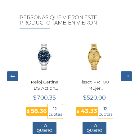
PERSONAS QUE VIERON ESTE
PRODUCTO TAMBIÉN VIERON
io G-
Reloj Certina
Tissot PR 100
Rel
-010-
DS Action
Mujer
a 10
Cuarzo Azul
T150.210.33.021.00
Per
90
$700.35
$520.00
$
s
Hombre
Dorado 34 mm
40mm
P
6
12
12
58.36
43.33
50
$
$
$
C048.410.11.041.00
H
cuotas
cuotas
cuotas
2
LO
LO
O
QUIERO
QUIERO