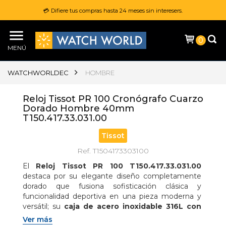
💳 Difiere tus compras hasta 24 meses sin interesers.
0
MENÚ
WATCHWORLDEC
HOMBRE
Reloj Tissot PR 100 Cronógrafo Cuarzo
Dorado Hombre 40mm
T150.417.33.031.00
Tissot
Ref. T1504173303100
El 
Reloj Tissot PR 100 T150.417.33.031.00
destaca por su elegante diseño completamente 
dorado que fusiona sofisticación clásica y 
funcionalidad deportiva en una pieza moderna y 
versátil; su 
caja de acero inoxidable 316L con 
recubrimiento PVD dorado de 40 mm
 alberga 
Ver más