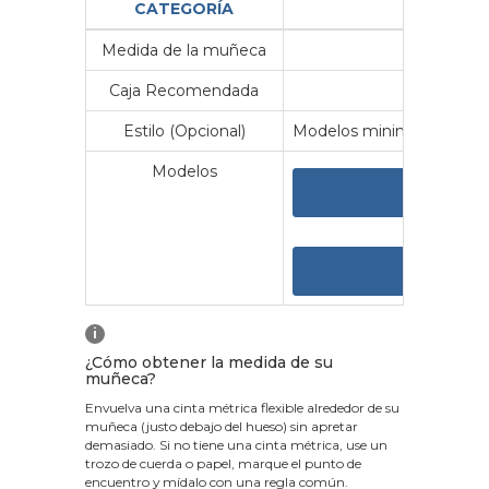
CATEGORÍA
Medida de la muñeca
Me
Caja Recomendada
23
Estilo (Opcional)
Modelos minimalistas y vin
Modelos
VER 
VER
i
¿Cómo obtener la medida de su
muñeca?
Envuelva una cinta métrica flexible alrededor de su
muñeca (justo debajo del hueso) sin apretar
demasiado. Si no tiene una cinta métrica, use un
trozo de cuerda o papel, marque el punto de
encuentro y mídalo con una regla común.