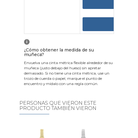
VER 
VER
i
¿Cómo obtener la medida de su
muñeca?
Envuelva una cinta métrica flexible alrededor de su
muñeca (justo debajo del hueso) sin apretar
demasiado. Si no tiene una cinta métrica, use un
trozo de cuerda o papel, marque el punto de
encuentro y mídalo con una regla común.
PERSONAS QUE VIERON ESTE
PRODUCTO TAMBIÉN VIERON