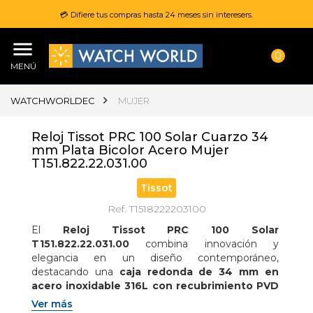
💳 Difiere tus compras hasta 24 meses sin interesers.
0
MENÚ
WATCHWORLDEC
MUJER
Reloj Tissot PRC 100 Solar Cuarzo 34
mm Plata Bicolor Acero Mujer
T151.822.22.031.00
Tissot
Ref. T1518222203100
El 
Reloj Tissot PRC 100 Solar 
T151.822.22.031.00
 combina innovación y 
elegancia en un diseño contemporáneo, 
destacando una 
caja redonda de 34 mm en 
acero inoxidable 316L con recubrimiento PVD 
en oro amarillo
 y un distintivo 
bisel 
Ver más