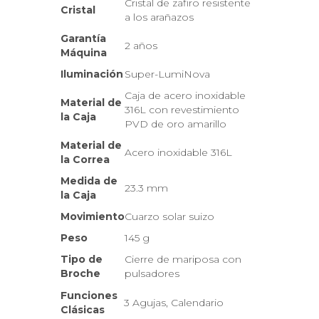
Cristal de zafiro resistente
Cristal
a los arañazos
Garantía
2 años
Máquina
Iluminación
Super-LumiNova
Caja de acero inoxidable
Material de
316L con revestimiento
la Caja
PVD de oro amarillo
Material de
Acero inoxidable 316L
la Correa
Medida de
23.3 mm
la Caja
Movimiento
Cuarzo solar suizo
Peso
145 g
Tipo de
Cierre de mariposa con
Broche
pulsadores
Funciones
3 Agujas, Calendario
Clásicas