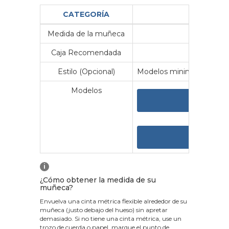
CATEGORÍA
Medida de la muñeca
Me
Caja Recomendada
23
Estilo (Opcional)
Modelos minimalistas y vin
Modelos
VER 
VER
i
¿Cómo obtener la medida de su
muñeca?
Envuelva una cinta métrica flexible alrededor de su
muñeca (justo debajo del hueso) sin apretar
demasiado. Si no tiene una cinta métrica, use un
trozo de cuerda o papel, marque el punto de