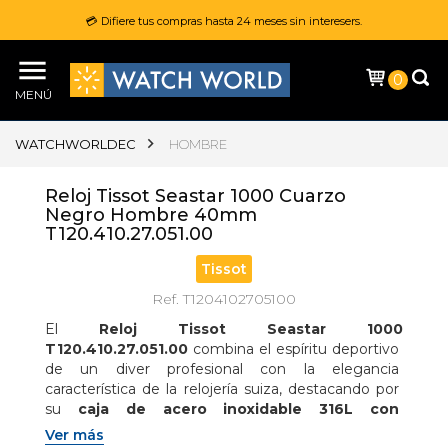
💳 Difiere tus compras hasta 24 meses sin interesers.
0
MENÚ
WATCHWORLDEC
HOMBRE
Reloj Tissot Seastar 1000 Cuarzo
Negro Hombre 40mm
T120.410.27.051.00
Tissot
Ref. T1204102705100
El 
Reloj Tissot Seastar 1000 
T120.410.27.051.00
 combina el espíritu deportivo 
de un diver profesional con la elegancia 
característica de la relojería suiza, destacando por 
su 
caja de acero inoxidable 316L con 
recubrimiento PVD negro de 40 mm
 y una 
Ver más