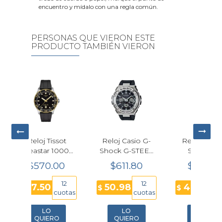
encuentro y mídalo con una regla común.
PERSONAS QUE VIERON ESTE
PRODUCTO TAMBIÉN VIERON
Casio G-
Reloj Casio G-
Reloj Calvin
R
G-STEEL
Shock GA-
Klein CK
H
110-1A
2100RRB-4A
Empower
1.80
$289.80
$318.55
lar
Rojo
Cuarzo
H
Multicolor
12
6
6
8
48.30
53.09
$
$
$
Hombre
cuotas
cuotas
cuotas
40mm
25200544
LO
LO
LO
IERO
QUIERO
QUIERO