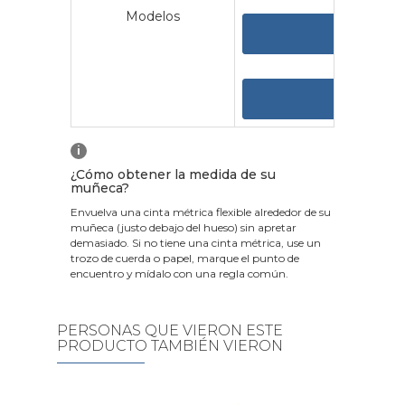
Modelos
VER 
VER
i
¿Cómo obtener la medida de su
muñeca?
Envuelva una cinta métrica flexible alrededor de su
muñeca (justo debajo del hueso) sin apretar
demasiado. Si no tiene una cinta métrica, use un
trozo de cuerda o papel, marque el punto de
encuentro y mídalo con una regla común.
PERSONAS QUE VIERON ESTE
PRODUCTO TAMBIÉN VIERON