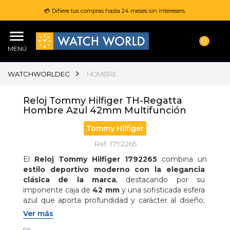
💳 Difiere tus compras hasta 24 meses sin interesers.
0
MENÚ
WATCHWORLDEC
HOMBRE
Reloj Tommy Hilfiger TH-Regatta
Hombre Azul 42mm Multifunción
Tommy Hilfiger
Ref. 1792265
El 
Reloj Tommy Hilfiger 1792265
 combina un 
estilo deportivo moderno con la elegancia 
clásica de la marca
, destacando por su 
imponente caja de 
42 mm
 y una sofisticada esfera 
azul que aporta profundidad y carácter al diseño; 
equipado con 
movimiento de cuarzo 
Ver más
multifunción
, este modelo ofrece practicidad y 