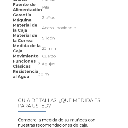
Fuente de
Pila
Alimentación
Garantía
2 años
Máquina
Material de
Acero Inoxidable
la Caja
Material de
Silicón
la Correa
Medida de la
25 mm
Caja
Movimiento
Cuarzo
Funciones
3 Agujas
Clásicas
Resistencia
30 m
al Agua
GUÍA DE TALLAS: ¿QUÉ MEDIDA ES
PARA USTED?
Compare la medida de su muñeca con
nuestras recomendaciones de caja.