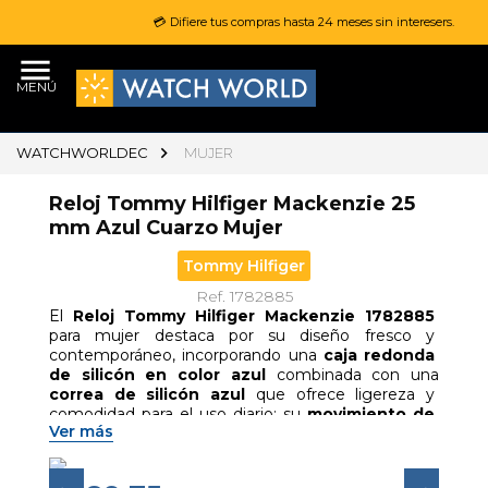
💳 Difiere tus compras hasta 24 meses sin interesers.
MENÚ
WATCHWORLDEC
MUJER
Reloj Tommy Hilfiger Mackenzie 25
mm Azul Cuarzo Mujer
Tommy Hilfiger
Ref. 1782885
El 
Reloj Tommy Hilfiger Mackenzie 1782885
para mujer destaca por su diseño fresco y 
contemporáneo, incorporando una 
caja redonda 
de silicón en color azul
 combinada con una 
correa de silicón azul
 que ofrece ligereza y 
comodidad para el uso diario; su 
movimiento de 
Ver más
cuarzo
 garantiza precisión confiable, mientras que 
su 
pantalla analógica
 mantiene una lectura clara 
y sencilla, complementándose con 
cierre de 