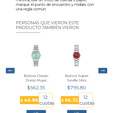
marque el punto de encuentro y mídalo con
una regla común.
PERSONAS QUE VIERON ESTE
PRODUCTO TAMBIÉN VIERON
Bulova Super
Reloj Casio G-
Reloj Calvin
Seville Mini
Shock GMD-
Klein
Mujer 96L354
S5600BA-7
Contempora
$795.80
$242.65
$250.70
Madre Perla
Blanco Mujer
Cuarzo Dora
Borgoña 25
Mujer 18m
12
6
6
mm
25100201
66.32
40.44
41.78
$
$
$
cuotas
cuotas
cuo