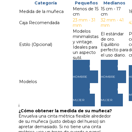
Categoría
Pequeños
Medianos
Menos de 15
15 cm - 17
Medida de la muñeca
1
cm
cm
23 mm - 31
32 mm - 41
Caja Recomendada
4
mm
mm
Modelos
El estándar
P
minimalistas
de oro.
c
y vintage.
Estilo (Opcional)
Equilibrio
c
Ideales para
perfecto para
d
un aspecto
el uso diario.
c
sutil.
VER
VER
MODELOS
MODELOS
HOMBRE
HOMBRE
H
Modelos
VER
VER
MODELOS
MODELOS
M
MUJER
MUJER
i
¿Cómo obtener la medida de su muñeca?
Envuelva una cinta métrica flexible alrededor
de su muñeca (justo debajo del hueso) sin
apretar demasiado. Si no tiene una cinta
métrica, use un trozo de cuerda o papel,