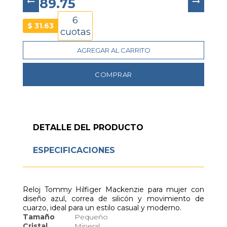
$ 189.75
hebilla simple
, 
resistencia al agua de hasta 30 
metros
 y un peso ultraligero de 
27 gramos
, 
6
convirtiéndolo en una excelente opción para 
$
31.63
quienes buscan un reloj funcional con el estilo 
cuotas
moderno característico de Tommy Hilfiger.
AGREGAR AL CARRITO
COMPRAR
DETALLE DEL PRODUCTO
ESPECIFICACIONES
Reloj Tommy Hilfiger Mackenzie para mujer con
diseño azul, correa de silicón y movimiento de
cuarzo, ideal para un estilo casual y moderno.
Tamaño
Pequeño
Cristal
Mineral