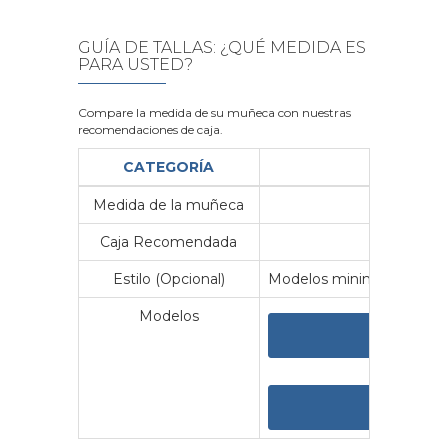
GUÍA DE TALLAS: ¿QUÉ MEDIDA ES
PARA USTED?
Compare la medida de su muñeca con nuestras
recomendaciones de caja.
CATEGORÍA
Medida de la muñeca
Me
Caja Recomendada
23
Estilo (Opcional)
Modelos minimalistas y vin
Modelos
VER 
VER