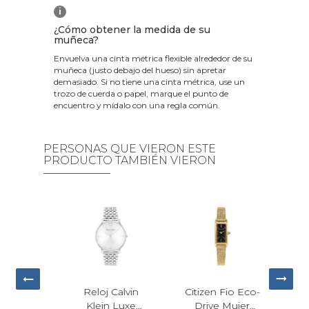
i
¿Cómo obtener la medida de su
muñeca?
Envuelva una cinta métrica flexible alrededor de su
muñeca (justo debajo del hueso) sin apretar
demasiado. Si no tiene una cinta métrica, use un
trozo de cuerda o papel, marque el punto de
encuentro y mídalo con una regla común.
PERSONAS QUE VIERON ESTE
PRODUCTO TAMBIÉN VIERON
Calvin
Citizen Fio Eco-
Reloj Calvin
R
 Luxe
Drive Mujer
Klein Luxe