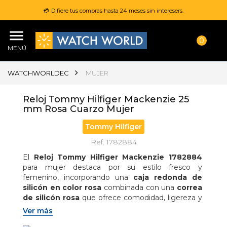
💳 Difiere tus compras hasta 24 meses sin interesers.
0
MENÚ
WATCHWORLDEC
MUJER
Reloj Tommy Hilfiger Mackenzie 25
mm Rosa Cuarzo Mujer
Tommy Hilfiger
Ref. 1782884
El 
Reloj Tommy Hilfiger Mackenzie 1782884
para mujer destaca por su estilo fresco y 
femenino, incorporando una 
caja redonda de 
silicón en color rosa
 combinada con una 
correa 
de silicón rosa
 que ofrece comodidad, ligereza y 
un ajuste práctico; su 
movimiento de cuarzo
Ver más
garantiza precisión confiable, mientras que su 