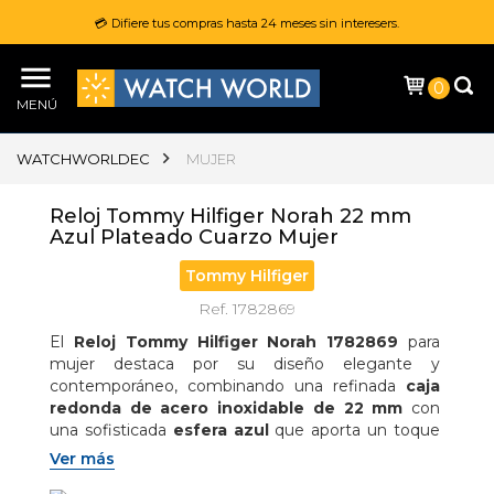
💳 Difiere tus compras hasta 24 meses sin interesers.
0
MENÚ
WATCHWORLDEC
MUJER
Reloj Tommy Hilfiger Norah 22 mm
Azul Plateado Cuarzo Mujer
Tommy Hilfiger
Ref. 1782869
El 
Reloj Tommy Hilfiger Norah 1782869
 para 
mujer destaca por su diseño elegante y 
contemporáneo, combinando una refinada 
caja 
redonda de acero inoxidable de 22 mm
 con 
una sofisticada 
esfera azul
 que aporta un toque 
moderno y femenino; equipado con 
movimiento 
Ver más
de cuarzo
 para una precisión confiable, este 