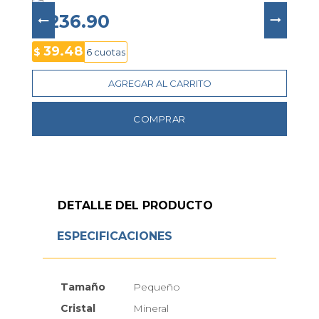
modelo se complementa con un 
brazalete de 
acero inoxidable en tono plateado
 con 
cierre 
$ 236.90
desplegable con pulsador
, cristal mineral 
resistente y 
resistencia al agua de 3 ATM
, 
39.48
$
6 cuotas
convirtiéndose en un accesorio ideal para el uso 
diario o para realzar looks formales con estilo y 
AGREGAR AL CARRITO
distinción.
COMPRAR
DETALLE DEL PRODUCTO
ESPECIFICACIONES
Tamaño
Pequeño
Cristal
Mineral