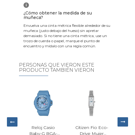
i
¿Cómo obtener la medida de su
muñeca?
Envuelva una cinta métrica flexible alrededor de su
muñeca (justo debajo del hueso) sin apretar
demasiado. Si no tiene una cinta métrica, use un
trozo de cuerda o papel, marque el punto de
encuentro y mídalo con una regla común.
PERSONAS QUE VIERON ESTE
PRODUCTO TAMBIÉN VIERON
lvin
Reloj Casio
Citizen Fio Eco-
Bulo
uxe
Baby-G BGA-
Drive Mujer
Dre