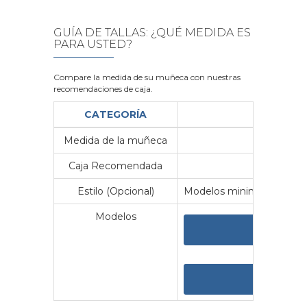
GUÍA DE TALLAS: ¿QUÉ MEDIDA ES
PARA USTED?
Compare la medida de su muñeca con nuestras
recomendaciones de caja.
CATEGORÍA
Medida de la muñeca
Me
Caja Recomendada
23
Estilo (Opcional)
Modelos minimalistas y vin
Modelos
VER 
VER