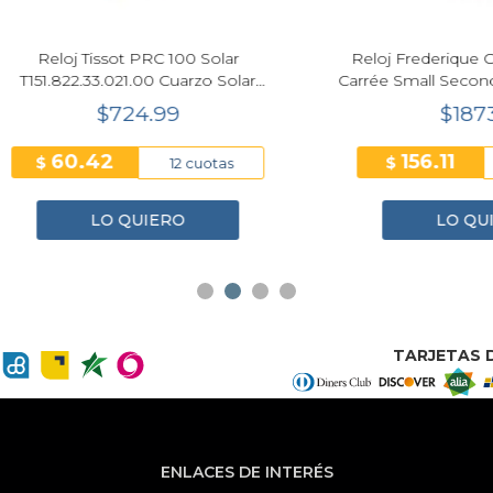
oj Tissot PRC 100 Solar
Reloj Frederique Constant 
822.33.021.00 Cuarzo Solar
Carrée Small Seconds 36 
Dorado 34mm Mujer
Mujer FC-235S2C5
$724.99
$1873.35
60.42
156.11
$
12 cuotas
12 cu
LO QUIERO
LO QUIERO
TARJETAS D
ENLACES DE INTERÉS