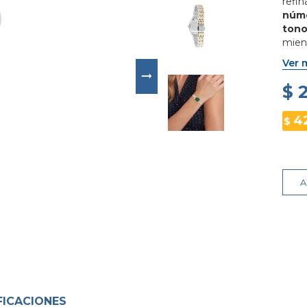
refi
núm
ton
mien
conf
Ver 
de a
resi
$ 
una o
femen
4
$
A
FICACIONES