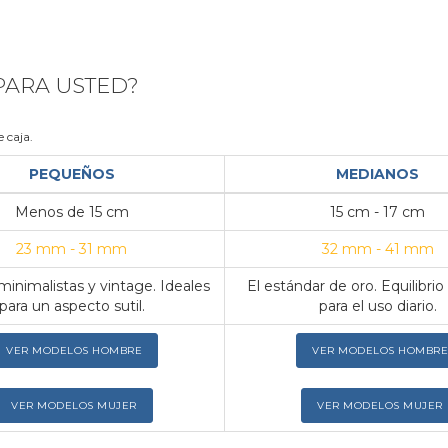
 PARA USTED?
 caja.
PEQUEÑOS
MEDIANOS
Menos de 15 cm
15 cm - 17 cm
23 mm - 31 mm
32 mm - 41 mm
inimalistas y vintage. Ideales
El estándar de oro. Equilibrio
para un aspecto sutil.
para el uso diario.
VER MODELOS HOMBRE
VER MODELOS HOMBRE
VER MODELOS MUJER
VER MODELOS MUJER