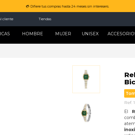
💳 Difiere tus compras hasta 24 meses sin interesers.
l cliente
Tiendas
RCAS
HOMBRE
MUJER
UNISEX
ACCESORIO
Re
Bi
Tom
Ref.
El 
R
comb
atem
inox