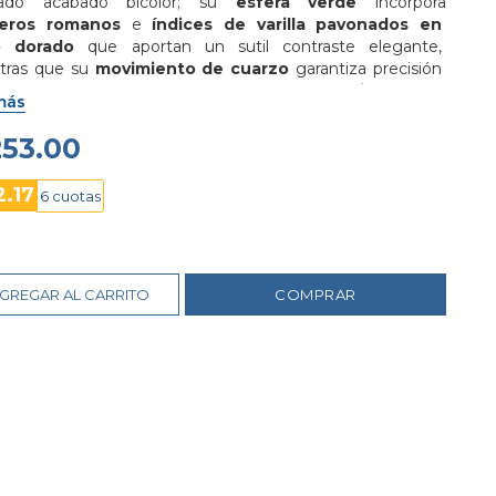
nado acabado bicolor; su 
esfera verde
 incorpora 
eros romanos
 e 
índices de varilla pavonados en 
o dorado
 que aportan un sutil contraste elegante, 
tras que su 
movimiento de cuarzo
 garantiza precisión 
iable, complementándose con un 
brazalete tipo armys 
más
cero inoxidable
 y 
cierre desplegable
, cristal mineral y 
stencia al agua de hasta 30 metros
, convirtiéndolo en 
253.00
pción ideal para looks formales y uso diario con un estilo 
ino y distinguido.
2.17
6 cuotas
GREGAR AL CARRITO
COMPRAR