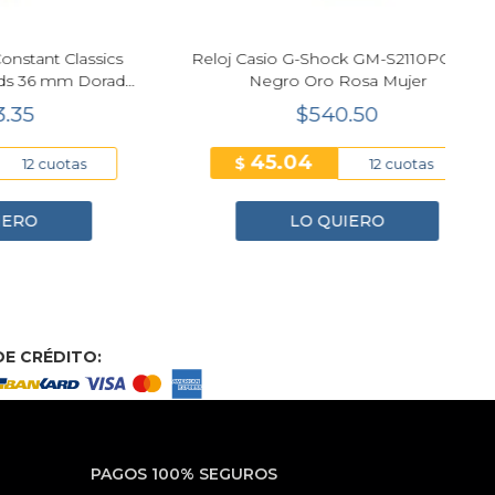
Classics
Reloj Casio G-Shock GM-S2110PG-1A4
C
mm Dorado
Negro Oro Rosa Mujer
B
$540.50
45.04
$
otas
12 cuotas
LO QUIERO
E CRÉDITO:
PAGOS 100% SEGUROS