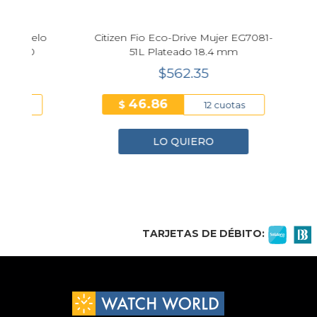
lo
Citizen Fio Eco-Drive Mujer EG7081-
Rel
51L Plateado 18.4 mm
T151.
$562.35
46.86
$
$
12 cuotas
LO QUIERO
1
2
3
4
TARJETAS DE DÉBITO: