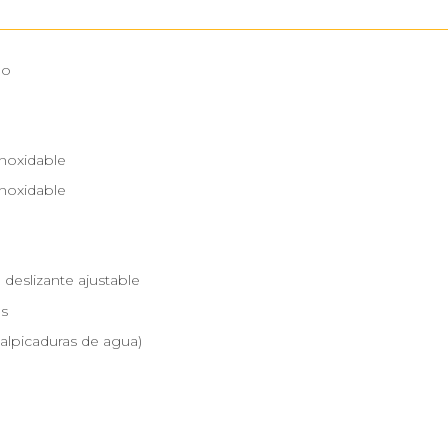
no
inoxidable
inoxidable
deslizante ajustable
as
salpicaduras de agua)