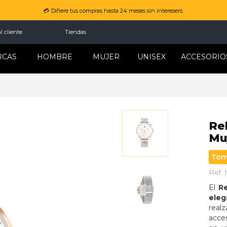
💳 Difiere tus compras hasta 24 meses sin interesers.
l cliente
Tiendas
RCAS
HOMBRE
MUJER
UNISEX
ACCESORIO
Re
Mu
Tom
Ref.
El 
Re
ele
real
acces