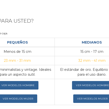
 PARA USTED?
 caja.
PEQUEÑOS
MEDIANOS
Menos de 15 cm
15 cm - 17 cm
23 mm - 31 mm
32 mm - 41 mm
inimalistas y vintage. Ideales
El estándar de oro. Equilibrio
para un aspecto sutil.
para el uso diario.
VER MODELOS HOMBRE
VER MODELOS HOMBRE
VER MODELOS MUJER
VER MODELOS MUJER