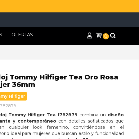
S
OFERTAS
0
loj Tommy Hilfiger Tea Oro Rosa
jer 36mm
my Hilfiger
 1782879
loj Tommy Hilfiger Tea 1782879
 combina un 
diseño 
gante y contemporáneo
 con detalles sofisticados que 
zan cualquier look femenino, convirtiéndose en el 
orio ideal para mujeres que buscan estilo y funcionalidad 