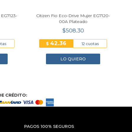
r EG7123-
Citizen Fio Eco-Drive Mujer EG7120-
00A Plateado
L
$508.30
42.36
$
otas
12 cuotas
LO QUIERO
E CRÉDITO:
PAGOS 100% SEGUROS