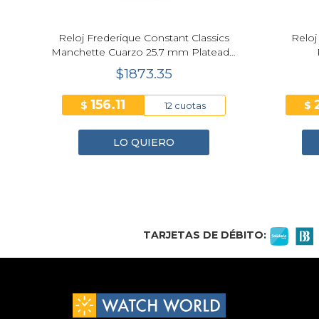
or
Reloj Frederique Constant Classics
Reloj
Manchette Cuarzo 25.7 mm Plateado
Mujer FC-200WR1MC6B
$1873.35
156.11
$
$
12 cuotas
LO QUIERO
1
2
3
4
TARJETAS DE DÉBITO: