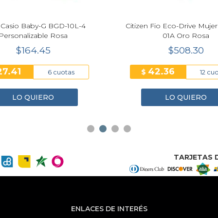
 Casio Baby-G BGD-10L-4
Citizen Fio Eco-Drive Muje
Personalizable Rosa
01A Oro Rosa
$164.45
$508.30
27.41
42.36
$
6 cuotas
12 cu
LO QUIERO
LO QUIERO
TARJETAS D
ENLACES DE INTERÉS