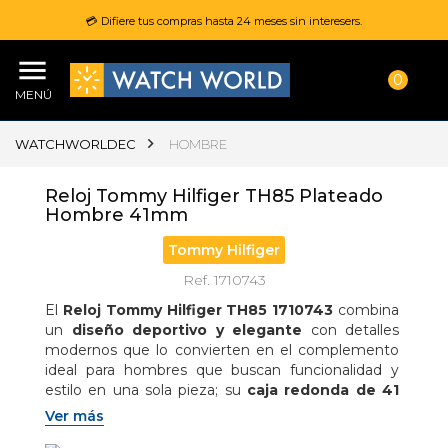
💳 Difiere tus compras hasta 24 meses sin interesers.
0
MENÚ
WATCHWORLDEC
HOMBRE
Reloj Tommy Hilfiger TH85 Plateado
Hombre 41mm
Tommy Hilfiger
Ref. 1710743
El 
Reloj Tommy Hilfiger TH85 1710743
 combina 
un 
diseño deportivo y elegante
 con detalles 
modernos que lo convierten en el complemento 
ideal para hombres que buscan funcionalidad y 
estilo en una sola pieza; su 
caja redonda de 41 
mm en acero inoxidable
 aporta una presencia 
Ver más
robusta y sofisticada en la muñeca, mientras que 