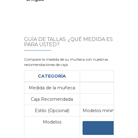
GUÍA DE TALLAS: ¿QUÉ MEDIDA ES
PARA USTED?
Compare la medida de su muñeca con nuestras
recomendaciones de caja.
CATEGORÍA
Medida de la muñeca
Me
Caja Recomendada
23
Estilo (Opcional)
Modelos minimalistas y vin
Modelos
VER 