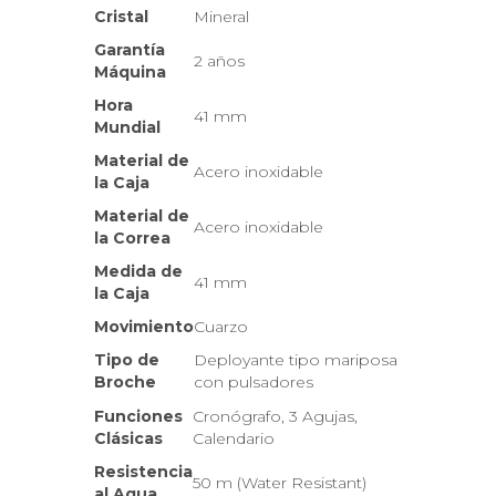
Cristal
Mineral
Garantía
2 años
Máquina
Hora
41 mm
Mundial
Material de
Acero inoxidable
la Caja
Material de
Acero inoxidable
la Correa
Medida de
41 mm
la Caja
Movimiento
Cuarzo
Tipo de
Deployante tipo mariposa
Broche
con pulsadores
Funciones
Cronógrafo, 3 Agujas,
Clásicas
Calendario
Resistencia
50 m (Water Resistant)
al Agua